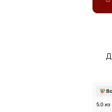
Д
Вс
5.0
из 