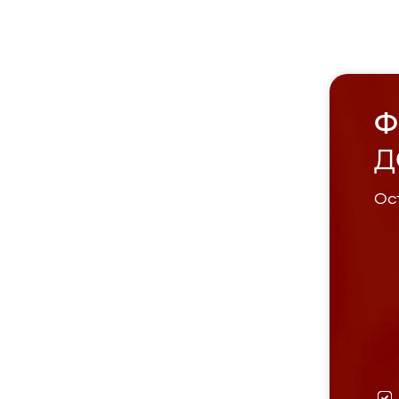
Ф
Д
Ост