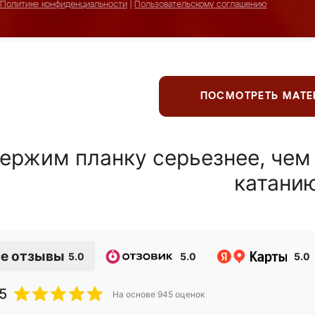
Политике конфиденциальности
|
Пользовательскому соглашению
ПОСМОТРЕТЬ МАТ
ержим планку серьезнее, чем
катани
е отзывы
5.0
5.0
5.0
5
На основе
945
оценок