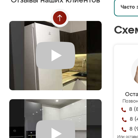
Отзывы наших клиентов
Часто 
Схе
Оста
Позвон
8 (
8 (
8 (
Или оставь