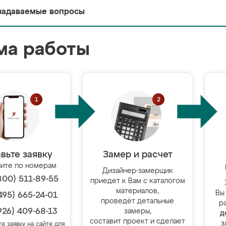
задаваемые вопросы
ма работы
вьте заявку
Замер и расчет
ите по номерам
Дизайнер-замерщик
800) 511-89-55
приедет к Вам с каталогом
материалов,
Вы
495) 665-24-01
проведёт детальные
р
926) 409-68-13
замеры,
д
составит проект и сделает
з
те заявку на сайте для