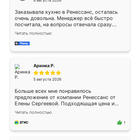
6 августа 2026
мебели буду заказывать только здесь.
Заказывала кухню в Ренессанс, осталась
очень довольна. Менеджер всё быстро
посчитала, на вопросы отвечала сразу.
Замерщик приехал в субботу, подошёл к
Читать полностью
делу со всей ответственностью. Собрали
за день, ребята работали аккуратно, даже
пыли почти не было. Качество отличное,
ящики ходят плавно, ничего не скрипит.
Всё подошло как влитое.
Аринка Р.
5 августа 2026
Больше всех мне понравилось
предложение от компании Ренессанс от
Елены Сергеевой. Подходяшщая цена и
короткие сроки изготовления. Приехавший
Читать полностью
для замера сотрудник Владислав
предложил по моему эскизу самый
1
подходящий вариант шкафа. Немного его
видоизменил, получилось даже лучше, чем