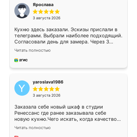
я хотела.
Ярослава
3 августа 2026
Кухню здесь заказали. Эскизы прислали в
телеграмм. Выбрали наиболее подходящий.
Согласовали день для замера. Через 3
недели кухня была уже готова. Остались
Читать полностью
довольны работой. Спасибо Ренессанс
мебель за качественную работу!
yaroslava1986
3 августа 2026
Заказала себе новый шкаф в студии
Ренессанс где ранее заказывала себе
новую кухню.Чего искать, когда качеством
вполне довольна. Служит кухня уже почти
Читать полностью
два года, нареканий нет.