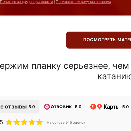
Политике конфиденциальности
|
Пользовательскому соглашению
ПОСМОТРЕТЬ МАТ
ержим планку серьезнее, чем
катани
е отзывы
5.0
5.0
5.0
5
На основе
945
оценок