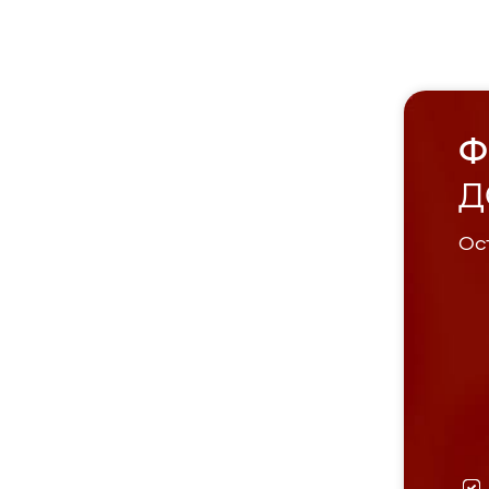
Ф
Д
Ост