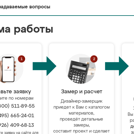
задаваемые вопросы
ма работы
вьте заявку
Замер и расчет
ите по номерам
Дизайнер-замерщик
800) 511-89-55
приедет к Вам с каталогом
материалов,
Вы
495) 665-24-01
проведёт детальные
р
926) 409-68-13
замеры,
д
составит проект и сделает
з
те заявку на сайте для