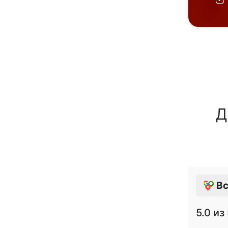
Д
Вс
5.0
из 