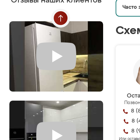
Отзывы наших клиентов
Часто 
Схе
Оста
Позвон
8 (
8 (
8 (
Или оставь