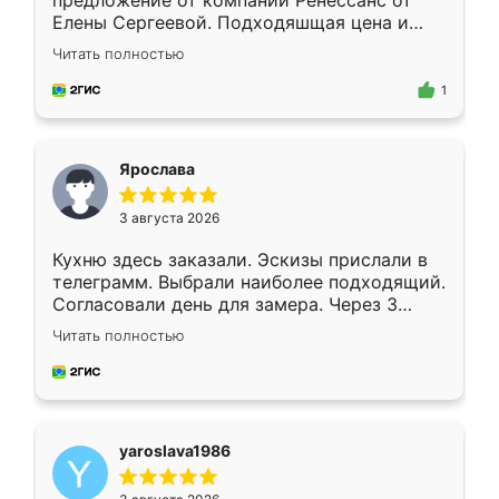
предложение от компании Ренессанс от
Елены Сергеевой. Подходяшщая цена и
короткие сроки изготовления. Приехавший
Читать полностью
для замера сотрудник Владислав
предложил по моему эскизу самый
1
подходящий вариант шкафа. Немного его
видоизменил, получилось даже лучше, чем
я хотела.
Ярослава
3 августа 2026
Кухню здесь заказали. Эскизы прислали в
телеграмм. Выбрали наиболее подходящий.
Согласовали день для замера. Через 3
недели кухня была уже готова. Остались
Читать полностью
довольны работой. Спасибо Ренессанс
мебель за качественную работу!
yaroslava1986