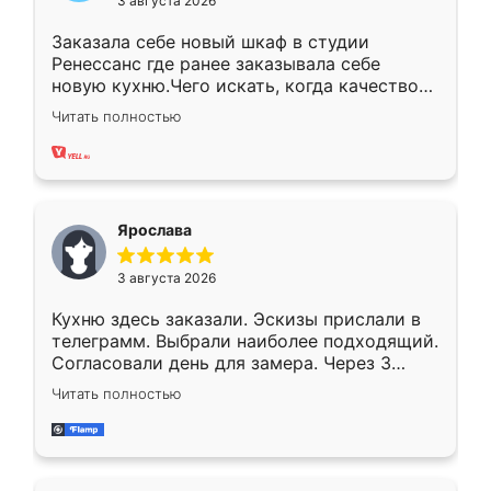
3 августа 2026
Заказала себе новый шкаф в студии
Ренессанс где ранее заказывала себе
новую кухню.Чего искать, когда качеством
вполне довольна. Служит кухня уже почти
Читать полностью
два года, нареканий нет.
Ярослава
3 августа 2026
Кухню здесь заказали. Эскизы прислали в
телеграмм. Выбрали наиболее подходящий.
Согласовали день для замера. Через 3
недели кухня была уже готова. Остались
Читать полностью
довольны работой. Спасибо Ренессанс
мебель за качественную работу!