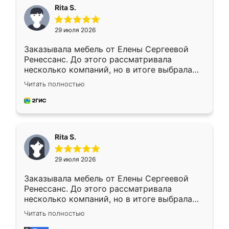
Rita S.
29 июля 2026
Заказывала мебель от Елены Сергеевой
Ренессанс. До этого рассматривала
несколько компаний, но в итоге выбрала
эту. Сначала обговорили условия, потом
Читать полностью
приехал замерщик, всё спокойно объяснил
и снял размеры. Изготовили в срок, с
доставкой тоже никаких проблем не
возникло. Сборку выполнили аккуратно,
мебель сразу встала на свое место без
Rita S.
каких-либо доработок. Качеством осталась
довольна, все выглядит так, как и ожидала.
29 июля 2026
Заказывала мебель от Елены Сергеевой
Ренессанс. До этого рассматривала
несколько компаний, но в итоге выбрала
эту. Сначала обговорили условия, потом
Читать полностью
приехал замерщик, всё спокойно объяснил