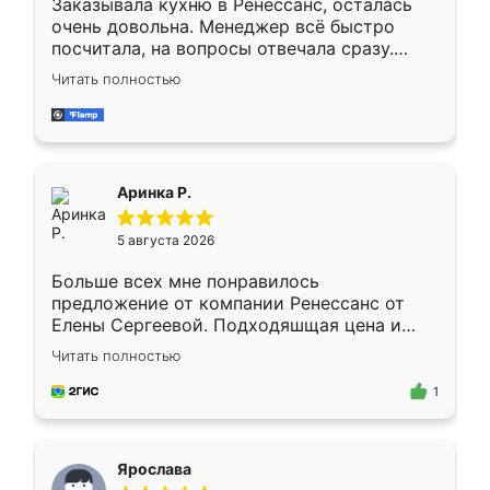
Заказывала кухню в Ренессанс, осталась
очень довольна. Менеджер всё быстро
посчитала, на вопросы отвечала сразу.
Замерщик приехал в субботу, подошёл к
Читать полностью
делу со всей ответственностью. Собрали
за день, ребята работали аккуратно, даже
пыли почти не было. Качество отличное,
ящики ходят плавно, ничего не скрипит.
Всё подошло как влитое.
Аринка Р.
5 августа 2026
Больше всех мне понравилось
предложение от компании Ренессанс от
Елены Сергеевой. Подходяшщая цена и
короткие сроки изготовления. Приехавший
Читать полностью
для замера сотрудник Владислав
предложил по моему эскизу самый
1
подходящий вариант шкафа. Немного его
видоизменил, получилось даже лучше, чем
я хотела.
Ярослава