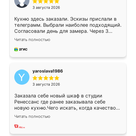
3 августа 2026
Кухню здесь заказали. Эскизы прислали в
телеграмм. Выбрали наиболее подходящий.
Согласовали день для замера. Через 3
недели кухня была уже готова. Остались
Читать полностью
довольны работой. Спасибо Ренессанс
мебель за качественную работу!
yaroslava1986
3 августа 2026
Заказала себе новый шкаф в студии
Ренессанс где ранее заказывала себе
новую кухню.Чего искать, когда качеством
вполне довольна. Служит кухня уже почти
Читать полностью
два года, нареканий нет.