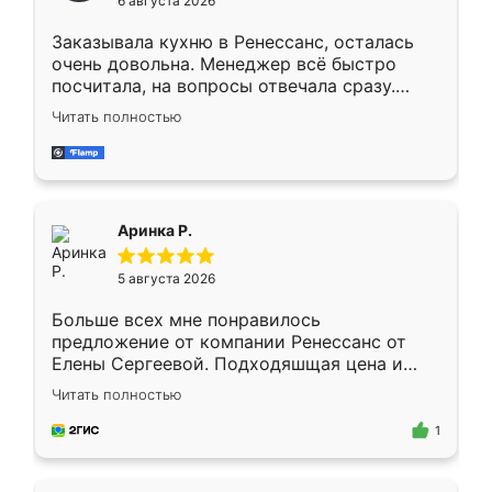
6 августа 2026
мебели буду заказывать только здесь.
Заказывала кухню в Ренессанс, осталась
очень довольна. Менеджер всё быстро
посчитала, на вопросы отвечала сразу.
Замерщик приехал в субботу, подошёл к
Читать полностью
делу со всей ответственностью. Собрали
за день, ребята работали аккуратно, даже
пыли почти не было. Качество отличное,
ящики ходят плавно, ничего не скрипит.
Всё подошло как влитое.
Аринка Р.
5 августа 2026
Больше всех мне понравилось
предложение от компании Ренессанс от
Елены Сергеевой. Подходяшщая цена и
короткие сроки изготовления. Приехавший
Читать полностью
для замера сотрудник Владислав
предложил по моему эскизу самый
1
подходящий вариант шкафа. Немного его
видоизменил, получилось даже лучше, чем