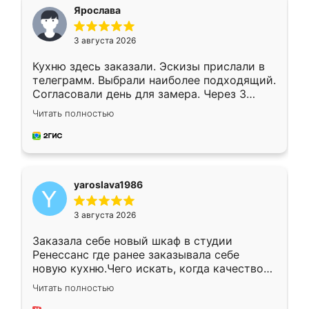
я хотела.
Ярослава
3 августа 2026
Кухню здесь заказали. Эскизы прислали в
телеграмм. Выбрали наиболее подходящий.
Согласовали день для замера. Через 3
недели кухня была уже готова. Остались
Читать полностью
довольны работой. Спасибо Ренессанс
мебель за качественную работу!
yaroslava1986
3 августа 2026
Заказала себе новый шкаф в студии
Ренессанс где ранее заказывала себе
новую кухню.Чего искать, когда качеством
вполне довольна. Служит кухня уже почти
Читать полностью
два года, нареканий нет.