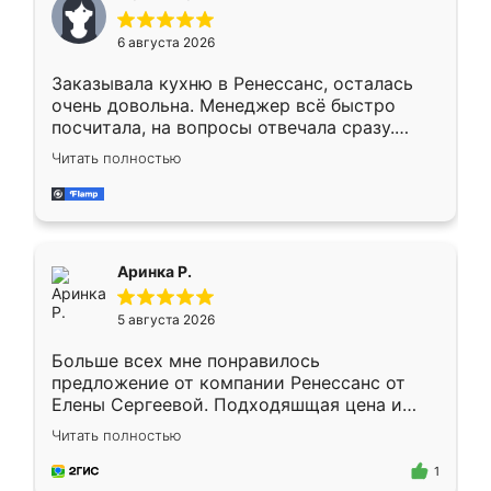
меньше, здесь же он более разнообразный.
Мне нравится ,если что-то потребуется из
6 августа 2026
мебели буду заказывать только здесь.
Заказывала кухню в Ренессанс, осталась
очень довольна. Менеджер всё быстро
посчитала, на вопросы отвечала сразу.
Замерщик приехал в субботу, подошёл к
Читать полностью
делу со всей ответственностью. Собрали
за день, ребята работали аккуратно, даже
пыли почти не было. Качество отличное,
ящики ходят плавно, ничего не скрипит.
Всё подошло как влитое.
Аринка Р.
5 августа 2026
Больше всех мне понравилось
предложение от компании Ренессанс от
Елены Сергеевой. Подходяшщая цена и
короткие сроки изготовления. Приехавший
Читать полностью
для замера сотрудник Владислав
предложил по моему эскизу самый
1