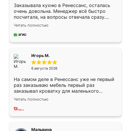
Заказывала кухню в Ренессанс, осталась
очень довольна. Менеджер всё быстро
посчитала, на вопросы отвечала сразу.
Замерщик приехал в субботу, подошёл к
Читать полностью
делу со всей ответственностью. Собрали
за день, ребята работали аккуратно, даже
пыли почти не было. Качество отличное,
ящики ходят плавно, ничего не скрипит.
Всё подошло как влитое.
Игорь М.
6 августа 2026
На самом деле в Ренессанс уже не первый
раз заказываю мебель первый раз
заказывал кроватку для маленького
ребёнка при его рождении ,во второй раз
Читать полностью
заказал шкаф-купе. По качеству очень
хорошее сборка достаточно быстрая,
также адекватные цены. До этого
сравнивал с разными конкурентами в этом
сегменте ,выбор у конкурентов куда
Мальвина