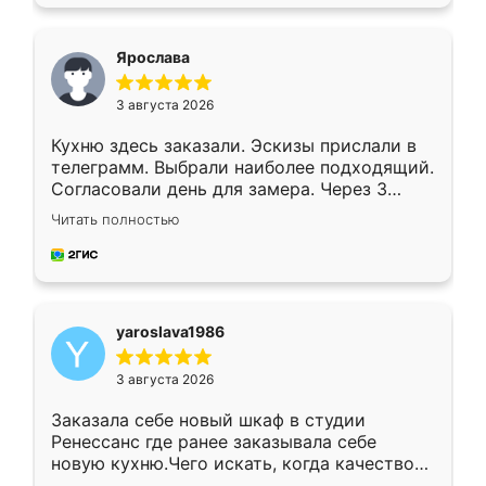
подходящий вариант шкафа. Немного его
видоизменил, получилось даже лучше, чем
я хотела.
Ярослава
3 августа 2026
Кухню здесь заказали. Эскизы прислали в
телеграмм. Выбрали наиболее подходящий.
Согласовали день для замера. Через 3
недели кухня была уже готова. Остались
Читать полностью
довольны работой. Спасибо Ренессанс
мебель за качественную работу!
yaroslava1986
3 августа 2026
Заказала себе новый шкаф в студии
Ренессанс где ранее заказывала себе
новую кухню.Чего искать, когда качеством
вполне довольна. Служит кухня уже почти