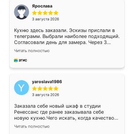
я хотела.
Ярослава
3 августа 2026
Кухню здесь заказали. Эскизы прислали в
телеграмм. Выбрали наиболее подходящий.
Согласовали день для замера. Через 3
недели кухня была уже готова. Остались
Читать полностью
довольны работой. Спасибо Ренессанс
мебель за качественную работу!
yaroslava1986
3 августа 2026
Заказала себе новый шкаф в студии
Ренессанс где ранее заказывала себе
новую кухню.Чего искать, когда качеством
вполне довольна. Служит кухня уже почти
Читать полностью
два года, нареканий нет.