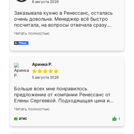
6 августа 2026
мебели буду заказывать только здесь.
Заказывала кухню в Ренессанс, осталась
очень довольна. Менеджер всё быстро
посчитала, на вопросы отвечала сразу.
Замерщик приехал в субботу, подошёл к
Читать полностью
делу со всей ответственностью. Собрали
за день, ребята работали аккуратно, даже
пыли почти не было. Качество отличное,
ящики ходят плавно, ничего не скрипит.
Всё подошло как влитое.
Аринка Р.
5 августа 2026
Больше всех мне понравилось
предложение от компании Ренессанс от
Елены Сергеевой. Подходяшщая цена и
короткие сроки изготовления. Приехавший
Читать полностью
для замера сотрудник Владислав
предложил по моему эскизу самый
1
подходящий вариант шкафа. Немного его
видоизменил, получилось даже лучше, чем