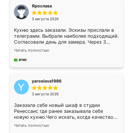
я хотела.
Ярослава
3 августа 2026
Кухню здесь заказали. Эскизы прислали в
телеграмм. Выбрали наиболее подходящий.
Согласовали день для замера. Через 3
недели кухня была уже готова. Остались
Читать полностью
довольны работой. Спасибо Ренессанс
мебель за качественную работу!
yaroslava1986
3 августа 2026
Заказала себе новый шкаф в студии
Ренессанс где ранее заказывала себе
новую кухню.Чего искать, когда качеством
вполне довольна. Служит кухня уже почти
Читать полностью
два года, нареканий нет.