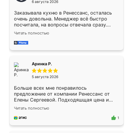
6 августа 2026
мебели буду заказывать только здесь.
Заказывала кухню в Ренессанс, осталась
очень довольна. Менеджер всё быстро
посчитала, на вопросы отвечала сразу.
Замерщик приехал в субботу, подошёл к
Читать полностью
делу со всей ответственностью. Собрали
за день, ребята работали аккуратно, даже
пыли почти не было. Качество отличное,
ящики ходят плавно, ничего не скрипит.
Всё подошло как влитое.
Аринка Р.
5 августа 2026
Больше всех мне понравилось
предложение от компании Ренессанс от
Елены Сергеевой. Подходяшщая цена и
короткие сроки изготовления. Приехавший
Читать полностью
для замера сотрудник Владислав
предложил по моему эскизу самый
1
подходящий вариант шкафа. Немного его
видоизменил, получилось даже лучше, чем