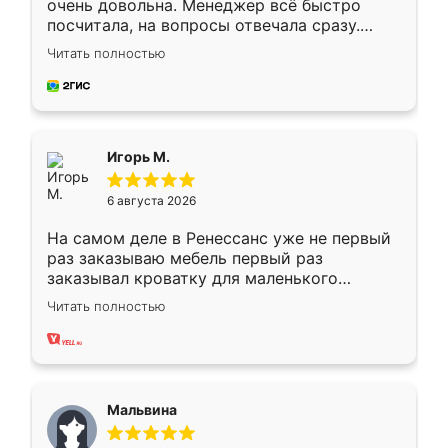
очень довольна. Менеджер всё быстро
посчитала, на вопросы отвечала сразу.
Замерщик приехал в субботу, подошёл к
Читать полностью
делу со всей ответственностью. Собрали
за день, ребята работали аккуратно, даже
пыли почти не было. Качество отличное,
ящики ходят плавно, ничего не скрипит.
Всё подошло как влитое.
Игорь М.
6 августа 2026
На самом деле в Ренессанс уже не первый
раз заказываю мебель первый раз
заказывал кроватку для маленького
ребёнка при его рождении ,во второй раз
Читать полностью
заказал шкаф-купе. По качеству очень
хорошее сборка достаточно быстрая,
также адекватные цены. До этого
сравнивал с разными конкурентами в этом
сегменте ,выбор у конкурентов куда
Мальвина
меньше, здесь же он более разнообразный.
Мне нравится ,если что-то потребуется из