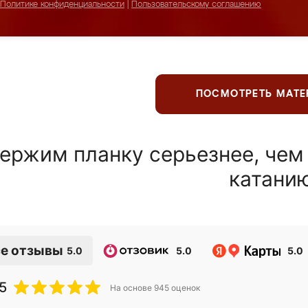
Политике конфиденциальности
|
Пользовательскому соглашению
ПОСМОТРЕТЬ МАТ
ержим планку серьезнее, чем
катани
е отзывы
5.0
5.0
5.0
5
На основе
945
оценок