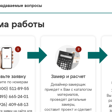
задаваемые вопросы
ма работы
вьте заявку
Замер и расчет
ите по номерам
Дизайнер-замерщик
800) 511-89-55
приедет к Вам с каталогом
материалов,
Вы
495) 665-24-01
проведёт детальные
р
926) 409-68-13
замеры,
д
составит проект и сделает
з
те заявку на сайте для