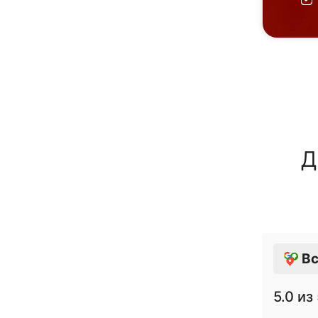
Д
Вс
5.0
из 