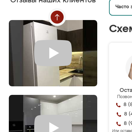
Отзывы наших клиентов
Часто 
Схе
Оста
Позвон
8 (
8 (
8 (
Или оставь