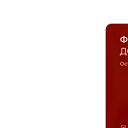
Ф
Д
Ост