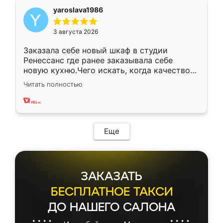
yaroslava1986
3 августа 2026
Заказала себе новый шкаф в студии
Ренессанс где ранее заказывала себе
новую кухню.Чего искать, когда качеством
вполне довольна. Служит кухня уже почти
Читать полностью
два года, нареканий нет.
Еще
ЗАКАЗАТЬ
БЕСПЛАТНОЕ ТАКСИ
ДО НАШЕГО САЛОНА