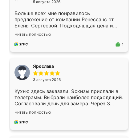
5 августа 2026
Больше всех мне понравилось
предложение от компании Ренессанс от
Елены Сергеевой. Подходяшщая цена и
короткие сроки изготовления. Приехавший
Читать полностью
для замера сотрудник Владислав
предложил по моему эскизу самый
1
подходящий вариант шкафа. Немного его
видоизменил, получилось даже лучше, чем
я хотела.
Ярослава
3 августа 2026
Кухню здесь заказали. Эскизы прислали в
телеграмм. Выбрали наиболее подходящий.
Согласовали день для замера. Через 3
недели кухня была уже готова. Остались
Читать полностью
довольны работой. Спасибо Ренессанс
мебель за качественную работу!