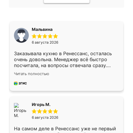
Мальвина
6 августа 2026
Заказывала кухню в Ренессанс, осталась
очень довольна. Менеджер всё быстро
посчитала, на вопросы отвечала сразу.
Замерщик приехал в субботу, подошёл к
Читать полностью
делу со всей ответственностью. Собрали
за день, ребята работали аккуратно, даже
пыли почти не было. Качество отличное,
ящики ходят плавно, ничего не скрипит.
Всё подошло как влитое.
Игорь М.
6 августа 2026
На самом деле в Ренессанс уже не первый