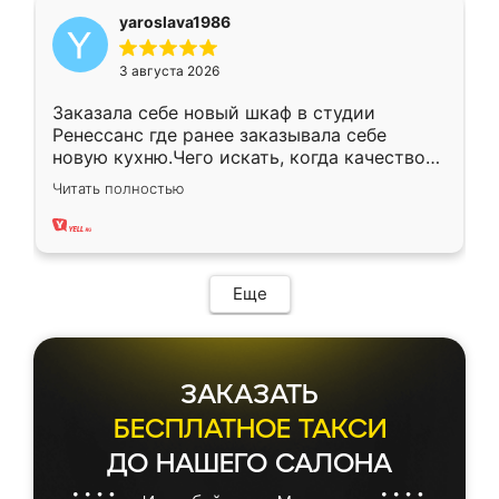
yaroslava1986
3 августа 2026
Заказала себе новый шкаф в студии
Ренессанс где ранее заказывала себе
новую кухню.Чего искать, когда качеством
вполне довольна. Служит кухня уже почти
Читать полностью
два года, нареканий нет.
Еще
ЗАКАЗАТЬ
БЕСПЛАТНОЕ ТАКСИ
ДО НАШЕГО САЛОНА