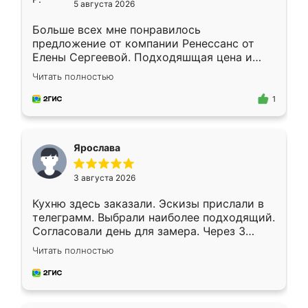
5 августа 2026
Больше всех мне понравилось
предложение от компании Ренессанс от
Елены Сергеевой. Подходяшщая цена и
короткие сроки изготовления. Приехавший
Читать полностью
для замера сотрудник Владислав
предложил по моему эскизу самый
1
подходящий вариант шкафа. Немного его
видоизменил, получилось даже лучше, чем
я хотела.
Ярослава
3 августа 2026
Кухню здесь заказали. Эскизы прислали в
телеграмм. Выбрали наиболее подходящий.
Согласовали день для замера. Через 3
недели кухня была уже готова. Остались
Читать полностью
довольны работой. Спасибо Ренессанс
мебель за качественную работу!