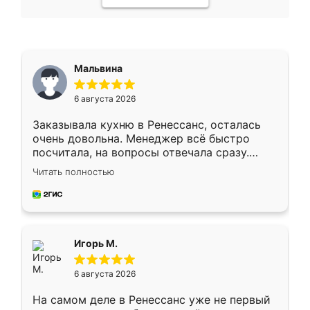
Мальвина
6 августа 2026
Заказывала кухню в Ренессанс, осталась
очень довольна. Менеджер всё быстро
посчитала, на вопросы отвечала сразу.
Замерщик приехал в субботу, подошёл к
Читать полностью
делу со всей ответственностью. Собрали
за день, ребята работали аккуратно, даже
пыли почти не было. Качество отличное,
ящики ходят плавно, ничего не скрипит.
Всё подошло как влитое.
Игорь М.
6 августа 2026
На самом деле в Ренессанс уже не первый