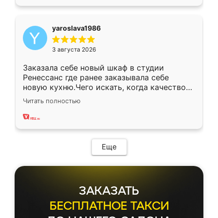
yaroslava1986
3 августа 2026
Заказала себе новый шкаф в студии
Ренессанс где ранее заказывала себе
новую кухню.Чего искать, когда качеством
вполне довольна. Служит кухня уже почти
Читать полностью
два года, нареканий нет.
Еще
ЗАКАЗАТЬ
БЕСПЛАТНОЕ ТАКСИ