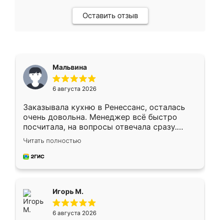
Оставить отзыв
Мальвина
6 августа 2026
Заказывала кухню в Ренессанс, осталась
очень довольна. Менеджер всё быстро
посчитала, на вопросы отвечала сразу.
Замерщик приехал в субботу, подошёл к
Читать полностью
делу со всей ответственностью. Собрали
за день, ребята работали аккуратно, даже
пыли почти не было. Качество отличное,
ящики ходят плавно, ничего не скрипит.
Всё подошло как влитое.
Игорь М.
6 августа 2026