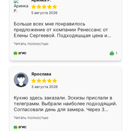
5 августа 2026
Больше всех мне понравилось
предложение от компании Ренессанс от
Елены Сергеевой. Подходяшщая цена и
короткие сроки изготовления. Приехавший
Читать полностью
для замера сотрудник Владислав
предложил по моему эскизу самый
1
подходящий вариант шкафа. Немного его
видоизменил, получилось даже лучше, чем
я хотела.
Ярослава
3 августа 2026
Кухню здесь заказали. Эскизы прислали в
телеграмм. Выбрали наиболее подходящий.
Согласовали день для замера. Через 3
недели кухня была уже готова. Остались
Читать полностью
довольны работой. Спасибо Ренессанс
мебель за качественную работу!