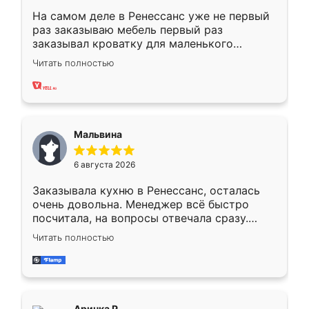
На самом деле в Ренессанс уже не первый
раз заказываю мебель первый раз
заказывал кроватку для маленького
ребёнка при его рождении ,во второй раз
Читать полностью
заказал шкаф-купе. По качеству очень
хорошее сборка достаточно быстрая,
также адекватные цены. До этого
сравнивал с разными конкурентами в этом
сегменте ,выбор у конкурентов куда
Мальвина
меньше, здесь же он более разнообразный.
Мне нравится ,если что-то потребуется из
6 августа 2026
мебели буду заказывать только здесь.
Заказывала кухню в Ренессанс, осталась
очень довольна. Менеджер всё быстро
посчитала, на вопросы отвечала сразу.
Замерщик приехал в субботу, подошёл к
Читать полностью
делу со всей ответственностью. Собрали
за день, ребята работали аккуратно, даже
пыли почти не было. Качество отличное,
ящики ходят плавно, ничего не скрипит.
Всё подошло как влитое.
Аринка Р.