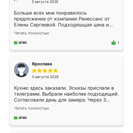
5 августа 2026
Больше всех мне понравилось
предложение от компании Ренессанс от
Елены Сергеевой. Подходяшщая цена и
короткие сроки изготовления. Приехавший
Читать полностью
для замера сотрудник Владислав
предложил по моему эскизу самый
1
подходящий вариант шкафа. Немного его
видоизменил, получилось даже лучше, чем
я хотела.
Ярослава
3 августа 2026
Кухню здесь заказали. Эскизы прислали в
телеграмм. Выбрали наиболее подходящий.
Согласовали день для замера. Через 3
недели кухня была уже готова. Остались
Читать полностью
довольны работой. Спасибо Ренессанс
мебель за качественную работу!