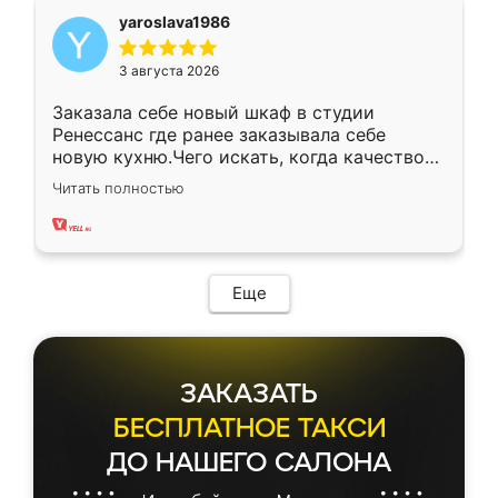
yaroslava1986
3 августа 2026
Заказала себе новый шкаф в студии
Ренессанс где ранее заказывала себе
новую кухню.Чего искать, когда качеством
вполне довольна. Служит кухня уже почти
Читать полностью
два года, нареканий нет.
Еще
ЗАКАЗАТЬ
БЕСПЛАТНОЕ ТАКСИ
ДО НАШЕГО САЛОНА