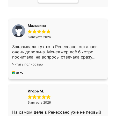
Мальвина
6 августа 2026
Заказывала кухню в Ренессанс, осталась
очень довольна. Менеджер всё быстро
посчитала, на вопросы отвечала сразу.
Замерщик приехал в субботу, подошёл к
Читать полностью
делу со всей ответственностью. Собрали
за день, ребята работали аккуратно, даже
пыли почти не было. Качество отличное,
ящики ходят плавно, ничего не скрипит.
Всё подошло как влитое.
Игорь М.
6 августа 2026
На самом деле в Ренессанс уже не первый