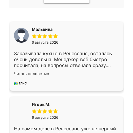
Мальвина
6 августа 2026
Заказывала кухню в Ренессанс, осталась
очень довольна. Менеджер всё быстро
посчитала, на вопросы отвечала сразу.
Замерщик приехал в субботу, подошёл к
Читать полностью
делу со всей ответственностью. Собрали
за день, ребята работали аккуратно, даже
пыли почти не было. Качество отличное,
ящики ходят плавно, ничего не скрипит.
Всё подошло как влитое.
Игорь М.
6 августа 2026
На самом деле в Ренессанс уже не первый