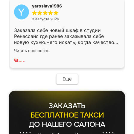
yaroslava1986
3 августа 2026
Заказала себе новый шкаф в студии
Ренессанс где ранее заказывала себе
новую кухню.Чего искать, когда качеством
вполне довольна. Служит кухня уже почти
Читать полностью
два года, нареканий нет.
Еще
ЗАКАЗАТЬ
БЕСПЛАТНОЕ ТАКСИ
ДО НАШЕГО САЛОНА