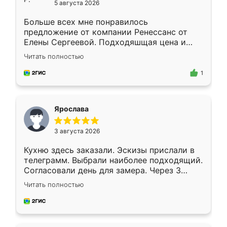
5 августа 2026
Больше всех мне понравилось
предложение от компании Ренессанс от
Елены Сергеевой. Подходяшщая цена и
короткие сроки изготовления. Приехавший
Читать полностью
для замера сотрудник Владислав
предложил по моему эскизу самый
1
подходящий вариант шкафа. Немного его
видоизменил, получилось даже лучше, чем
я хотела.
Ярослава
3 августа 2026
Кухню здесь заказали. Эскизы прислали в
телеграмм. Выбрали наиболее подходящий.
Согласовали день для замера. Через 3
недели кухня была уже готова. Остались
Читать полностью
довольны работой. Спасибо Ренессанс
мебель за качественную работу!