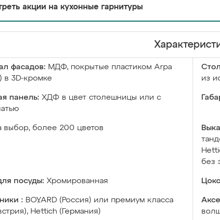
реть акции на кухонные гарнитуры
Характерист
ал фасадов:
МДФ, покрытые пластиком Arpa
Сто
) в 3D-кромке
из и
я панель:
ХДФ в цвет столешницы или с
Габа
чатью
а выбор, более 200 цветов
Выка
танд
Hett
без 
ля посуды:
Хромированная
Цоко
ники :
BOYARD (Россия) или премиум класса
Аксе
встрия), Hettich (Германия)
волш