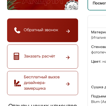
Посмот
Обратный звонок
Матери
(Италия
Стенова
фотопе
Заказать расчёт
Цвет:
н
Бесплатный вызов
дизайнера-
Сушка д
замерщика
Подъем
Blum (А