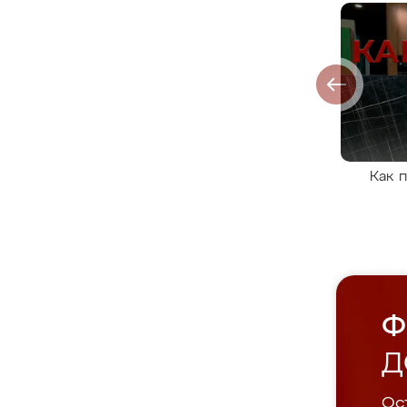
Как 
Ф
Д
Ост