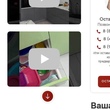
Оста
Позвон
8 (
8 (
8 (
Или оставь
ко
предвар
ОСТ
Ваша