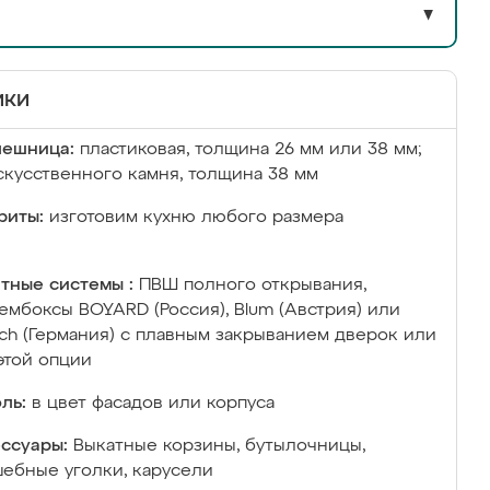
▼
ики
лешница:
пластиковая, толщина 26 мм или 38 мм;
скусственного камня, толщина 38 мм
риты:
изготовим кухню любого размера
тные системы :
ПВШ полного открывания,
ембоксы BOYARD (Россия), Blum (Австрия) или
ich (Германия) с плавным закрыванием дверок или
этой опции
ль:
в цвет фасадов или корпуса
ссуары:
Выкатные корзины, бутылочницы,
ебные уголки, карусели