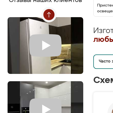
Отзывы наших клиентов
Пристен
освеще
Изго
любы
Часто 
Схе