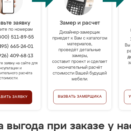
вьте заявку
Замер и расчет
ите по номерам
Дизайнер-замерщик
800) 511-89-55
приедет к Вам с каталогом
материалов,
Вы
495) 665-24-01
проведёт детальные
р
926) 409-68-13
замеры,
д
составит проект и сделает
з
те заявку на сайте для
окончательный расчёт
нсультации и
стоимости Вашей будущей
ительного расчёта
стоимости.
мебели.
ВЫЗВАТЬ ЗАМЕРЩИКА
АВИТЬ ЗАЯВКУ
 выгода при заказе у на