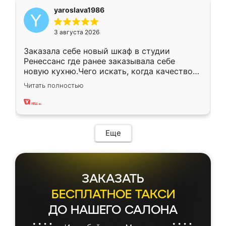
yaroslava1986
3 августа 2026
Заказала себе новый шкаф в студии
Ренессанс где ранее заказывала себе
новую кухню.Чего искать, когда качеством
вполне довольна. Служит кухня уже почти
Читать полностью
два года, нареканий нет.
Еще
ЗАКАЗАТЬ
БЕСПЛАТНОЕ ТАКСИ
ДО НАШЕГО САЛОНА