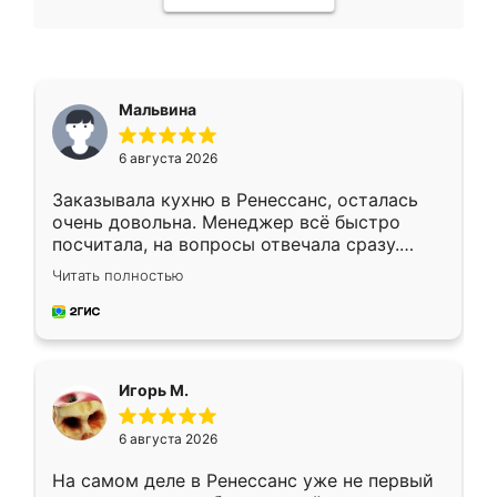
Мальвина
6 августа 2026
Заказывала кухню в Ренессанс, осталась
очень довольна. Менеджер всё быстро
посчитала, на вопросы отвечала сразу.
Замерщик приехал в субботу, подошёл к
Читать полностью
делу со всей ответственностью. Собрали
за день, ребята работали аккуратно, даже
пыли почти не было. Качество отличное,
ящики ходят плавно, ничего не скрипит.
Всё подошло как влитое.
Игорь М.
6 августа 2026
На самом деле в Ренессанс уже не первый