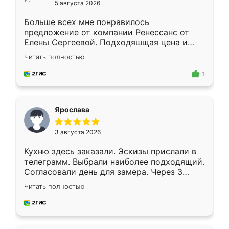
5 августа 2026
Больше всех мне понравилось
предложение от компании Ренессанс от
Елены Сергеевой. Подходяшщая цена и
короткие сроки изготовления. Приехавший
Читать полностью
для замера сотрудник Владислав
предложил по моему эскизу самый
1
подходящий вариант шкафа. Немного его
видоизменил, получилось даже лучше, чем
я хотела.
Ярослава
3 августа 2026
Кухню здесь заказали. Эскизы прислали в
телеграмм. Выбрали наиболее подходящий.
Согласовали день для замера. Через 3
недели кухня была уже готова. Остались
Читать полностью
довольны работой. Спасибо Ренессанс
мебель за качественную работу!