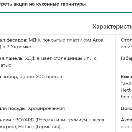
реть акции на кухонные гарнитуры
Характерист
ал фасадов:
МДФ, покрытые пластиком Arpa
Сто
) в 3D-кромке
из и
я панель:
ХДФ в цвет столешницы или с
Габа
чатью
а выбор, более 200 цветов
Выка
танд
Hett
без 
ля посуды:
Хромированная
Цоко
ники :
BOYARD (Россия) или премиум класса
Аксе
встрия), Hettich (Германия)
волш