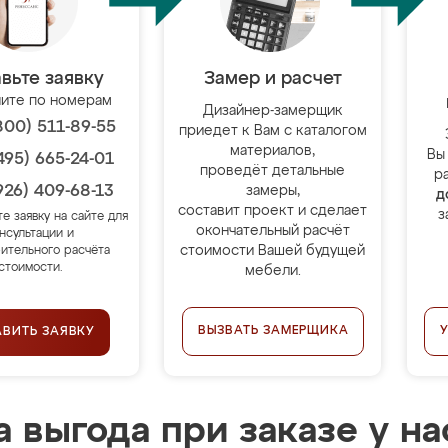
вьте заявку
Замер и расчет
ите по номерам
Дизайнер-замерщик
800) 511-89-55
приедет к Вам с каталогом
материалов,
Вы
495) 665-24-01
проведёт детальные
р
926) 409-68-13
замеры,
д
составит проект и сделает
з
те заявку на сайте для
окончательный расчёт
нсультации и
стоимости Вашей будущей
ительного расчёта
стоимости.
мебели.
ВЫЗВАТЬ ЗАМЕРЩИКА
АВИТЬ ЗАЯВКУ
 выгода при заказе у на