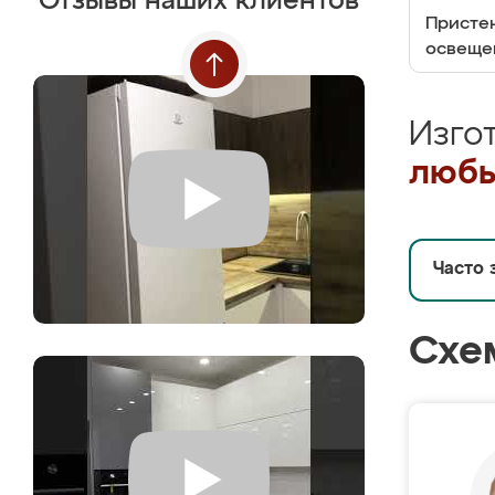
Отзывы наших клиентов
Пристен
освеще
Изго
любы
Часто 
Схе