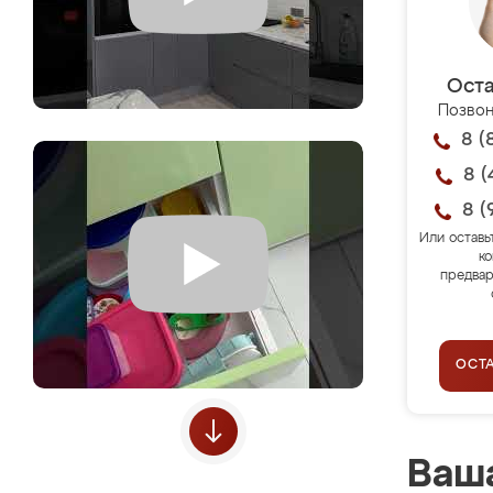
Оста
Позвон
8 (
8 (
8 (
Или оставь
ко
предвар
ОСТ
Ваша