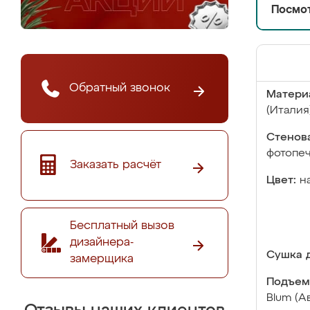
Посмот
Обратный звонок
Матери
(Италия
Стенова
фотопе
Заказать расчёт
Цвет:
н
Бесплатный вызов
дизайнера-
Сушка д
замерщика
Подъем
Blum (А