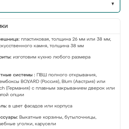
▼
ики
лешница:
пластиковая, толщина 26 мм или 38 мм;
скусственного камня, толщина 38 мм
риты:
изготовим кухню любого размера
тные системы :
ПВШ полного открывания,
ембоксы BOYARD (Россия), Blum (Австрия) или
ich (Германия) с плавным закрыванием дверок или
этой опции
ль:
в цвет фасадов или корпуса
ссуары:
Выкатные корзины, бутылочницы,
ебные уголки, карусели