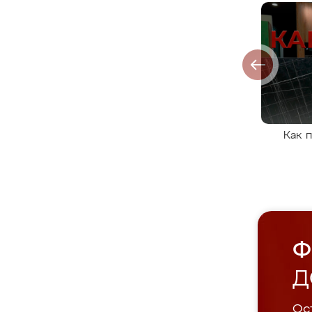
Как 
Ф
Д
Ост