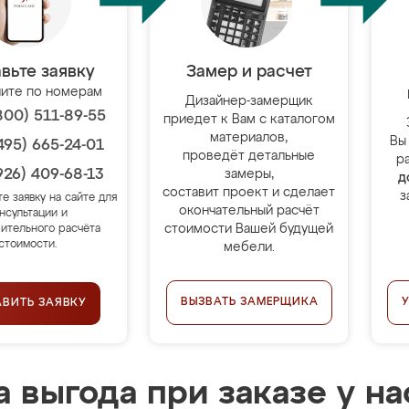
вьте заявку
Замер и расчет
ите по номерам
Дизайнер-замерщик
800) 511-89-55
приедет к Вам с каталогом
материалов,
Вы
495) 665-24-01
проведёт детальные
р
926) 409-68-13
замеры,
д
составит проект и сделает
з
те заявку на сайте для
окончательный расчёт
нсультации и
стоимости Вашей будущей
ительного расчёта
стоимости.
мебели.
ВЫЗВАТЬ ЗАМЕРЩИКА
АВИТЬ ЗАЯВКУ
 выгода при заказе у на