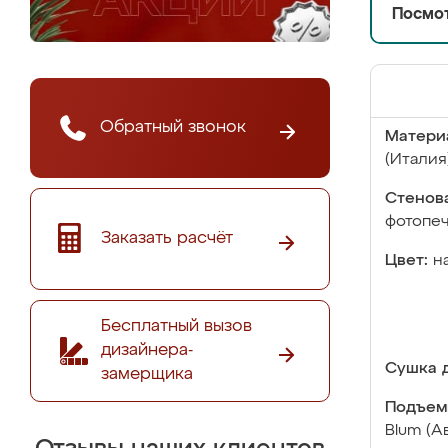
Посмот
Обратный звонок
Матери
(Италия
Стенова
фотопе
Заказать расчёт
Цвет:
н
Бесплатный вызов
дизайнера-
Сушка д
замерщика
Подъем
Blum (А