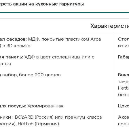
реть акции на кухонные гарнитуры
Характерист
ал фасадов:
МДФ, покрытые пластиком Arpa
Сто
) в 3D-кромке
из и
я панель:
ХДФ в цвет столешницы или с
Габа
чатью
а выбор, более 200 цветов
Выка
танд
Hett
без 
ля посуды:
Хромированная
Цоко
ники :
BOYARD (Россия) или премиум класса
Аксе
встрия), Hettich (Германия)
волш