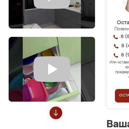
Оста
Позвон
8 (
8 (
8 (
Или оставь
ко
предвар
ОСТ
Ваша