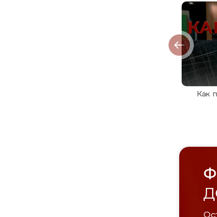
Как 
Ф
Д
Ост