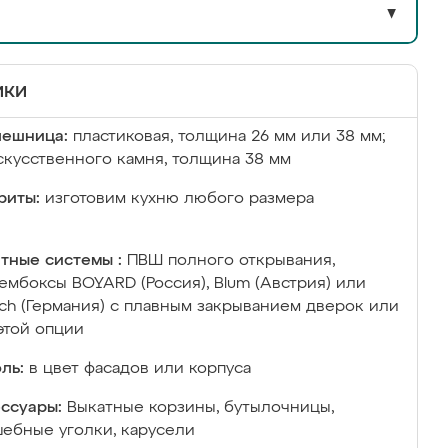
▼
ики
лешница:
пластиковая, толщина 26 мм или 38 мм;
скусственного камня, толщина 38 мм
риты:
изготовим кухню любого размера
тные системы :
ПВШ полного открывания,
ембоксы BOYARD (Россия), Blum (Австрия) или
ich (Германия) с плавным закрыванием дверок или
этой опции
ль:
в цвет фасадов или корпуса
ссуары:
Выкатные корзины, бутылочницы,
ебные уголки, карусели