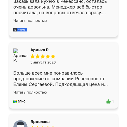
Заказывала кухню в Ренессанс, осталась
очень довольна. Менеджер всё быстро
посчитала, на вопросы отвечала сразу.
Замерщик приехал в субботу, подошёл к
Читать полностью
делу со всей ответственностью. Собрали
за день, ребята работали аккуратно, даже
пыли почти не было. Качество отличное,
ящики ходят плавно, ничего не скрипит.
Всё подошло как влитое.
Аринка Р.
5 августа 2026
Больше всех мне понравилось
предложение от компании Ренессанс от
Елены Сергеевой. Подходяшщая цена и
короткие сроки изготовления. Приехавший
Читать полностью
для замера сотрудник Владислав
предложил по моему эскизу самый
1
подходящий вариант шкафа. Немного его
видоизменил, получилось даже лучше, чем
я хотела.
Ярослава