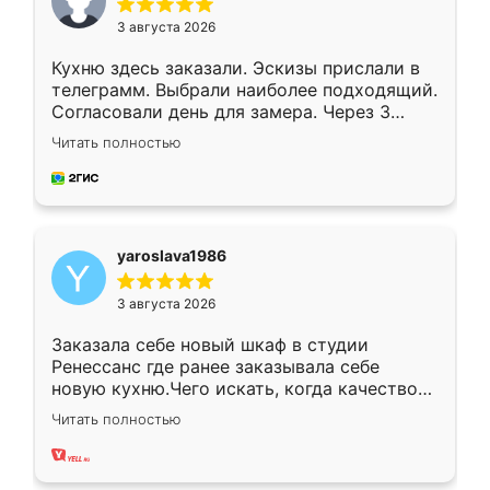
3 августа 2026
Кухню здесь заказали. Эскизы прислали в
телеграмм. Выбрали наиболее подходящий.
Согласовали день для замера. Через 3
недели кухня была уже готова. Остались
Читать полностью
довольны работой. Спасибо Ренессанс
мебель за качественную работу!
yaroslava1986
3 августа 2026
Заказала себе новый шкаф в студии
Ренессанс где ранее заказывала себе
новую кухню.Чего искать, когда качеством
вполне довольна. Служит кухня уже почти
Читать полностью
два года, нареканий нет.