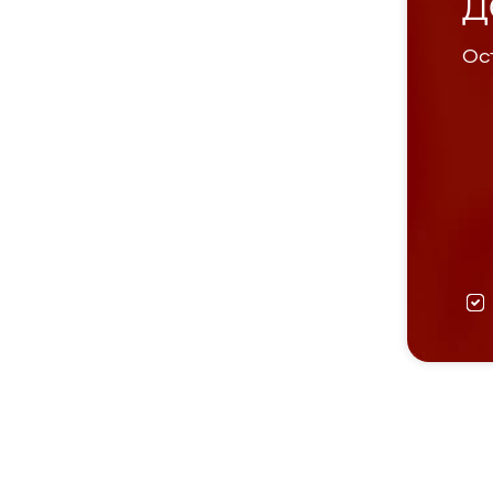
Д
Ост