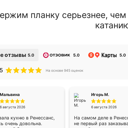
ержим планку серьезнее, чем
катани
е отзывы
5.0
5.0
5.0
5
На основе
945
оценок
Мальвина
Игорь М.
6 августа 2026
6 августа 2026
ала кухню в Ренессанс,
На самом деле в Ренес
ь очень довольна.
не первый раз заказыв