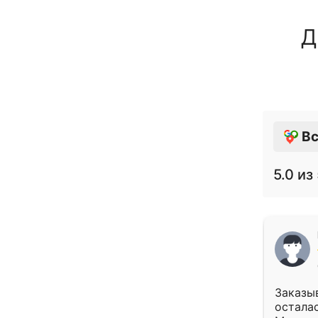
Д
Вс
5.0
из 
Заказыв
осталас