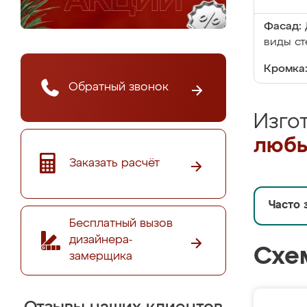
Фасад:
виды ст
Кромка
Обратный звонок
Изго
любы
Заказать расчёт
Часто 
Бесплатный вызов
дизайнера-
Схе
замерщика