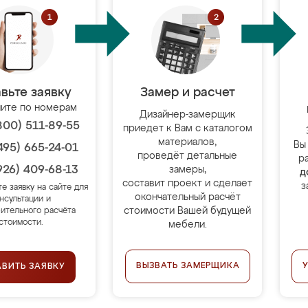
вьте заявку
Замер и расчет
ите по номерам
Дизайнер-замерщик
800) 511-89-55
приедет к Вам с каталогом
материалов,
Вы
495) 665-24-01
проведёт детальные
р
926) 409-68-13
замеры,
д
составит проект и сделает
з
те заявку на сайте для
окончательный расчёт
нсультации и
стоимости Вашей будущей
ительного расчёта
стоимости.
мебели.
ВЫЗВАТЬ ЗАМЕРЩИКА
АВИТЬ ЗАЯВКУ