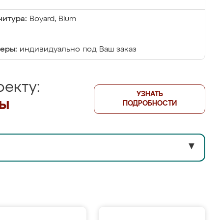
итура:
Boyard, Blum
еры:
индивидуально под Ваш заказ
екту:
УЗНАТЬ
лы
ПОДРОБНОСТИ
▼