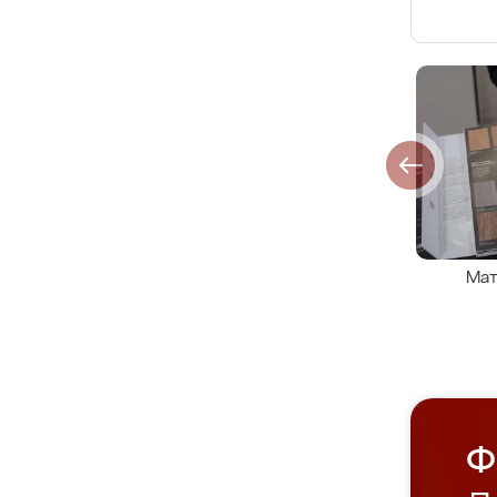
Мат
Ф