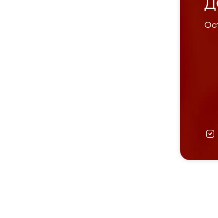
Д
Ост