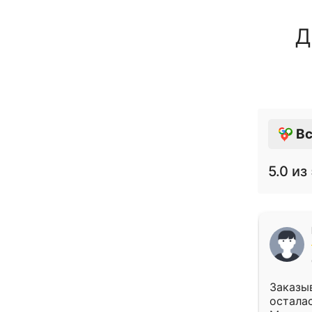
Д
Вс
5.0
из 
Заказыв
осталас