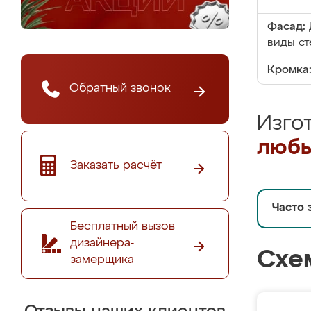
Фасад:
виды ст
Кромка
Обратный звонок
Изго
любы
Заказать расчёт
Часто 
Бесплатный вызов
дизайнера-
Схе
замерщика