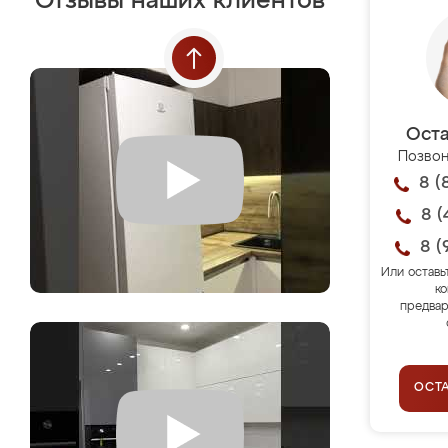
Отзывы наших клиентов
Оста
Позвон
8 (
8 (
8 (
Или оставь
ко
предвар
ОСТ