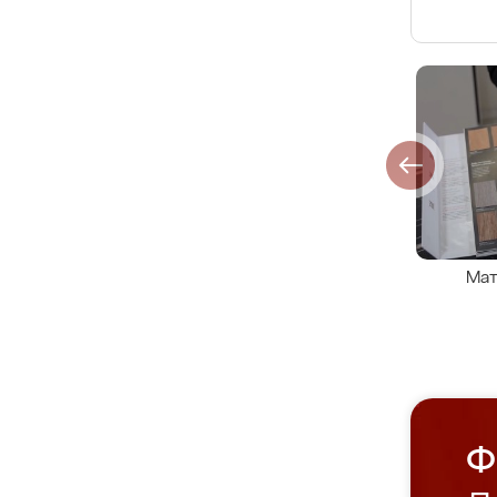
Мат
Ф