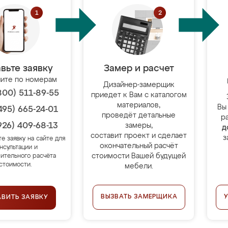
вьте заявку
Замер и расчет
ите по номерам
Дизайнер-замерщик
800) 511-89-55
приедет к Вам с каталогом
материалов,
Вы
495) 665-24-01
проведёт детальные
р
926) 409-68-13
замеры,
д
составит проект и сделает
з
те заявку на сайте для
окончательный расчёт
нсультации и
стоимости Вашей будущей
ительного расчёта
стоимости.
мебели.
ВЫЗВАТЬ ЗАМЕРЩИКА
АВИТЬ ЗАЯВКУ