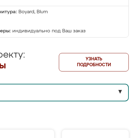
итура:
Boyard, Blum
еры:
индивидуально под Ваш заказ
екту:
УЗНАТЬ
лы
ПОДРОБНОСТИ
▼