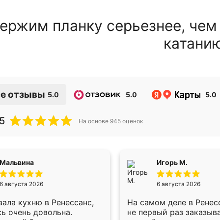
ержим планку серьезнее, чем
катани
е отзывы
5.0
5.0
5.0
5
На основе
945
оценок
Мальвина
Игорь М.
6 августа 2026
6 августа 2026
ала кухню в Ренессанс,
На самом деле в Ренес
ь очень довольна.
не первый раз заказыв