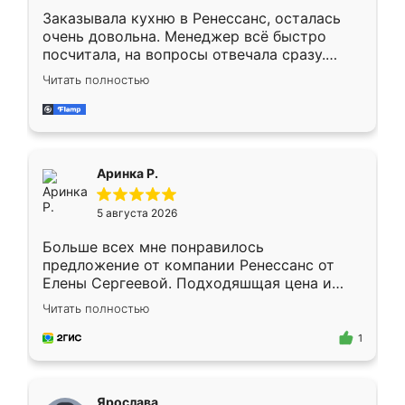
Заказывала кухню в Ренессанс, осталась
очень довольна. Менеджер всё быстро
посчитала, на вопросы отвечала сразу.
Замерщик приехал в субботу, подошёл к
Читать полностью
делу со всей ответственностью. Собрали
за день, ребята работали аккуратно, даже
пыли почти не было. Качество отличное,
ящики ходят плавно, ничего не скрипит.
Всё подошло как влитое.
Аринка Р.
5 августа 2026
Больше всех мне понравилось
предложение от компании Ренессанс от
Елены Сергеевой. Подходяшщая цена и
короткие сроки изготовления. Приехавший
Читать полностью
для замера сотрудник Владислав
предложил по моему эскизу самый
1
подходящий вариант шкафа. Немного его
видоизменил, получилось даже лучше, чем
я хотела.
Ярослава