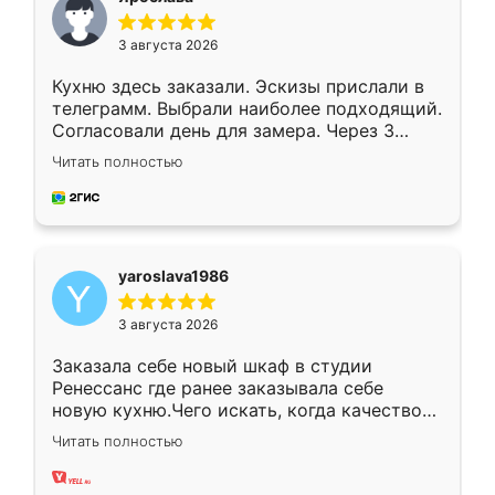
3 августа 2026
Кухню здесь заказали. Эскизы прислали в
телеграмм. Выбрали наиболее подходящий.
Согласовали день для замера. Через 3
недели кухня была уже готова. Остались
Читать полностью
довольны работой. Спасибо Ренессанс
мебель за качественную работу!
yaroslava1986
3 августа 2026
Заказала себе новый шкаф в студии
Ренессанс где ранее заказывала себе
новую кухню.Чего искать, когда качеством
вполне довольна. Служит кухня уже почти
Читать полностью
два года, нареканий нет.