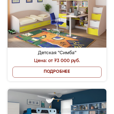
Кухню здесь заказали. Эскизы прислали в
телеграмм. Выбрали наиболее подходящий.
Согласовали день для замера. Через 3
недели кухня была уже готова. Остались
довольны работой. Спасибо Ренессанс
мебель за качественную работу!
yaroslava1986
3 августа 2026
Заказала себе новый шкаф в студии
Ренессанс где ранее заказывала себе
новую кухню.Чего искать, когда качеством
вполне довольна. Служит кухня уже почти
два года, нареканий нет.
Еще