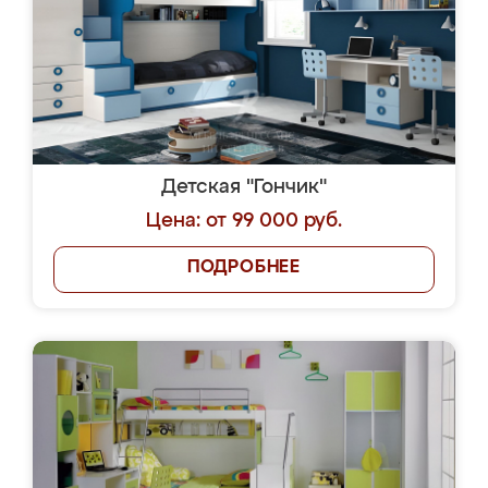
ЗАКАЗАТЬ
БЕСПЛАТНОЕ ТАКСИ
ДО НАШЕГО САЛОНА
Из любой точки Москвы и
Московской области!
Отправить
Я соглашаюсь на передачу персональных
данных согласно
Политике
конфиденциальности
|
Пользовательскому
соглашению