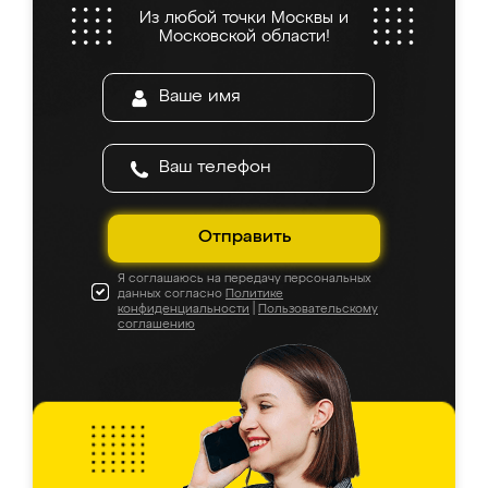
5.0
5.0
5.0
4.9
5.0
5.0
5.0
из 5
На основе
945
оценок
Оставить отзыв
Мальвина
6 августа 2026
Заказывала кухню в Ренессанс, осталась
очень довольна. Менеджер всё быстро