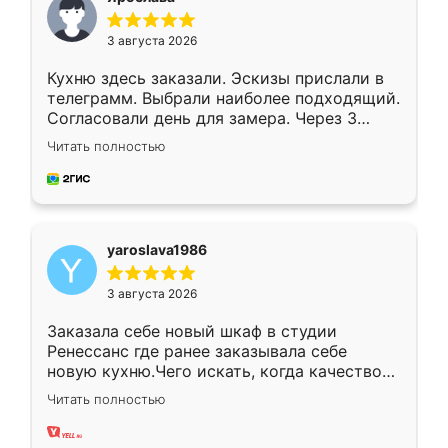
3 августа 2026
Кухню здесь заказали. Эскизы прислали в
телеграмм. Выбрали наиболее подходящий.
Согласовали день для замера. Через 3
недели кухня была уже готова. Остались
Читать полностью
довольны работой. Спасибо Ренессанс
мебель за качественную работу!
yaroslava1986
3 августа 2026
Заказала себе новый шкаф в студии
Ренессанс где ранее заказывала себе
новую кухню.Чего искать, когда качеством
вполне довольна. Служит кухня уже почти
Читать полностью
два года, нареканий нет.