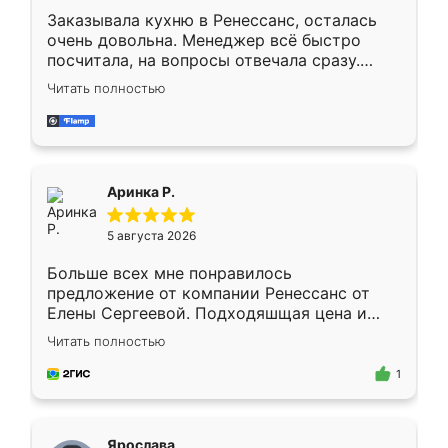
Заказывала кухню в Ренессанс, осталась
очень довольна. Менеджер всё быстро
посчитала, на вопросы отвечала сразу.
Замерщик приехал в субботу, подошёл к
Читать полностью
делу со всей ответственностью. Собрали
за день, ребята работали аккуратно, даже
пыли почти не было. Качество отличное,
ящики ходят плавно, ничего не скрипит.
Всё подошло как влитое.
Аринка Р.
5 августа 2026
Больше всех мне понравилось
предложение от компании Ренессанс от
Елены Сергеевой. Подходяшщая цена и
короткие сроки изготовления. Приехавший
Читать полностью
для замера сотрудник Владислав
предложил по моему эскизу самый
1
подходящий вариант шкафа. Немного его
видоизменил, получилось даже лучше, чем
я хотела.
Ярослава