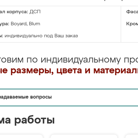
ал корпуса:
ДСП
Фаса
ура:
Boyard, Blum
Кром
ы:
индивидуально под Ваш заказ
товим по индивидуальному про
е размеры, цвета и материа
задаваемые вопросы
ма работы