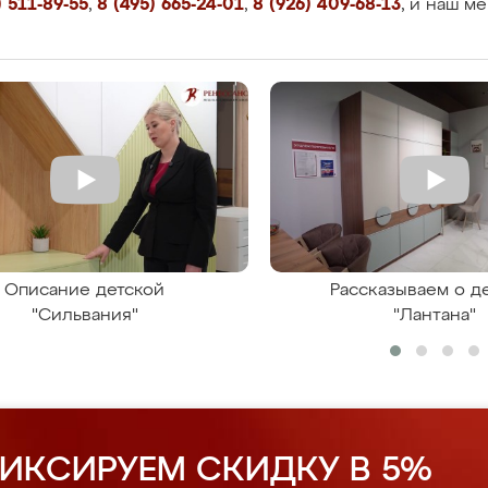
 511-89-55
,
8 (495) 665-24-01
,
8 (926) 409-68-13
, и наш м
Описание детской
Рассказываем о д
"Сильвания"
"Лантана"
ИКСИРУЕМ СКИДКУ В 5%