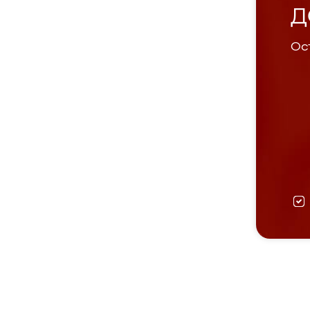
Д
Ост