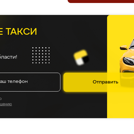
Е ТАКСИ
ласти!
Отправить
о
ашению