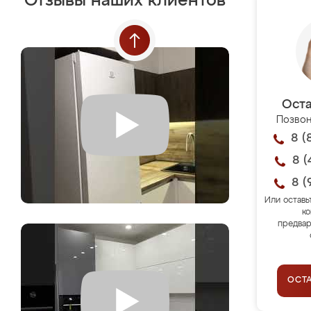
Отзывы наших клиентов
Оста
Позвон
8 (
8 (
8 (
Или оставь
ко
предвар
ОСТ