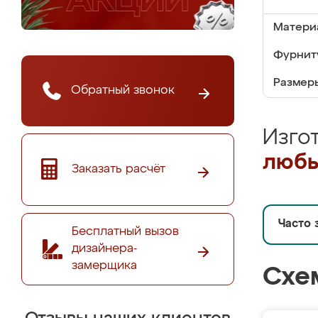
Матери
Фурнит
Размер
Обратный звонок
Изго
любы
Заказать расчёт
Часто 
Бесплатный вызов
дизайнера-
замерщика
Схе