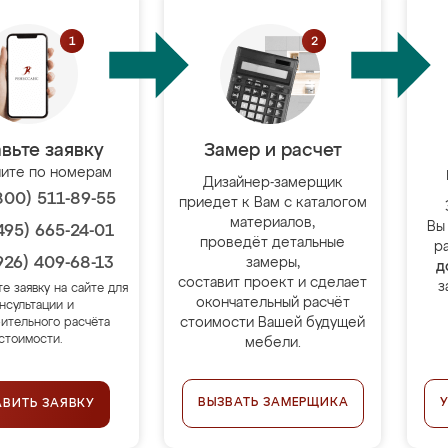
вьте заявку
Замер и расчет
ите по номерам
Дизайнер-замерщик
800) 511-89-55
приедет к Вам с каталогом
материалов,
Вы
495) 665-24-01
проведёт детальные
р
926) 409-68-13
замеры,
д
составит проект и сделает
з
те заявку на сайте для
окончательный расчёт
нсультации и
стоимости Вашей будущей
ительного расчёта
стоимости.
мебели.
ВЫЗВАТЬ ЗАМЕРЩИКА
АВИТЬ ЗАЯВКУ