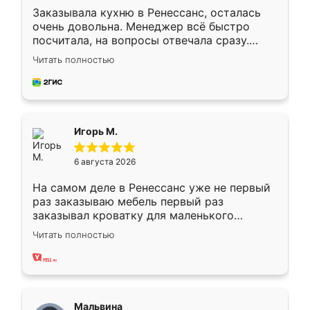
Заказывала кухню в Ренессанс, осталась
очень довольна. Менеджер всё быстро
посчитала, на вопросы отвечала сразу.
Замерщик приехал в субботу, подошёл к
Читать полностью
делу со всей ответственностью. Собрали
за день, ребята работали аккуратно, даже
пыли почти не было. Качество отличное,
ящики ходят плавно, ничего не скрипит.
Всё подошло как влитое.
Игорь М.
6 августа 2026
На самом деле в Ренессанс уже не первый
раз заказываю мебель первый раз
заказывал кроватку для маленького
ребёнка при его рождении ,во второй раз
Читать полностью
заказал шкаф-купе. По качеству очень
хорошее сборка достаточно быстрая,
также адекватные цены. До этого
сравнивал с разными конкурентами в этом
сегменте ,выбор у конкурентов куда
Мальвина