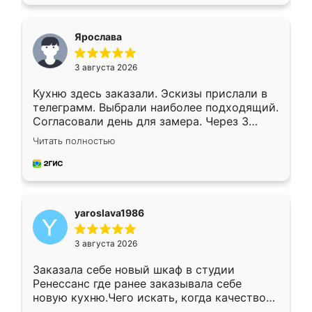
подходящий вариант шкафа. Немного его
видоизменил, получилось даже лучше, чем
я хотела.
Ярослава
3 августа 2026
Кухню здесь заказали. Эскизы прислали в
телеграмм. Выбрали наиболее подходящий.
Согласовали день для замера. Через 3
недели кухня была уже готова. Остались
Читать полностью
довольны работой. Спасибо Ренессанс
мебель за качественную работу!
yaroslava1986
3 августа 2026
Заказала себе новый шкаф в студии
Ренессанс где ранее заказывала себе
новую кухню.Чего искать, когда качеством
вполне довольна. Служит кухня уже почти