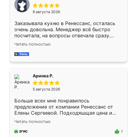
меньше, здесь же он более разнообразный.
Мне нравится ,если что-то потребуется из
6 августа 2026
мебели буду заказывать только здесь.
Заказывала кухню в Ренессанс, осталась
очень довольна. Менеджер всё быстро
посчитала, на вопросы отвечала сразу.
Замерщик приехал в субботу, подошёл к
Читать полностью
делу со всей ответственностью. Собрали
за день, ребята работали аккуратно, даже
пыли почти не было. Качество отличное,
ящики ходят плавно, ничего не скрипит.
Всё подошло как влитое.
Аринка Р.
5 августа 2026
Больше всех мне понравилось
предложение от компании Ренессанс от
Елены Сергеевой. Подходяшщая цена и
короткие сроки изготовления. Приехавший
Читать полностью
для замера сотрудник Владислав
предложил по моему эскизу самый
1