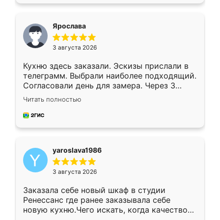
подходящий вариант шкафа. Немного его
видоизменил, получилось даже лучше, чем
я хотела.
Ярослава
3 августа 2026
Кухню здесь заказали. Эскизы прислали в
телеграмм. Выбрали наиболее подходящий.
Согласовали день для замера. Через 3
недели кухня была уже готова. Остались
Читать полностью
довольны работой. Спасибо Ренессанс
мебель за качественную работу!
yaroslava1986
3 августа 2026
Заказала себе новый шкаф в студии
Ренессанс где ранее заказывала себе
новую кухню.Чего искать, когда качеством
вполне довольна. Служит кухня уже почти