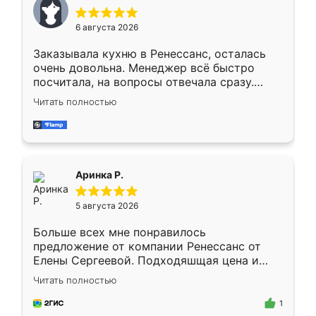
меньше, здесь же он более разнообразный.
Мне нравится ,если что-то потребуется из
6 августа 2026
мебели буду заказывать только здесь.
Заказывала кухню в Ренессанс, осталась
очень довольна. Менеджер всё быстро
посчитала, на вопросы отвечала сразу.
Замерщик приехал в субботу, подошёл к
Читать полностью
делу со всей ответственностью. Собрали
за день, ребята работали аккуратно, даже
пыли почти не было. Качество отличное,
ящики ходят плавно, ничего не скрипит.
Всё подошло как влитое.
Аринка Р.
5 августа 2026
Больше всех мне понравилось
предложение от компании Ренессанс от
Елены Сергеевой. Подходяшщая цена и
короткие сроки изготовления. Приехавший
Читать полностью
для замера сотрудник Владислав
предложил по моему эскизу самый
1