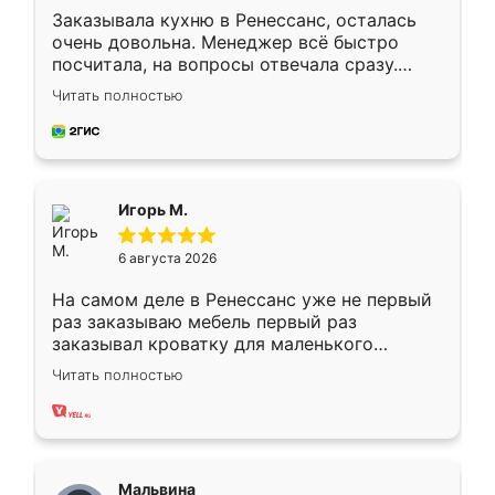
Заказывала кухню в Ренессанс, осталась
очень довольна. Менеджер всё быстро
посчитала, на вопросы отвечала сразу.
Замерщик приехал в субботу, подошёл к
Читать полностью
делу со всей ответственностью. Собрали
за день, ребята работали аккуратно, даже
пыли почти не было. Качество отличное,
ящики ходят плавно, ничего не скрипит.
Всё подошло как влитое.
Игорь М.
6 августа 2026
На самом деле в Ренессанс уже не первый
раз заказываю мебель первый раз
заказывал кроватку для маленького
ребёнка при его рождении ,во второй раз
Читать полностью
заказал шкаф-купе. По качеству очень
хорошее сборка достаточно быстрая,
также адекватные цены. До этого
сравнивал с разными конкурентами в этом
сегменте ,выбор у конкурентов куда
Мальвина