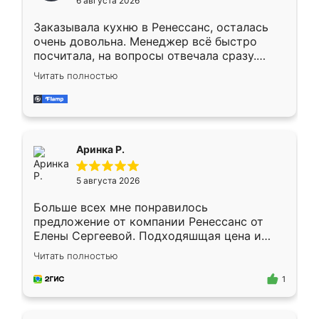
6 августа 2026
мебели буду заказывать только здесь.
Заказывала кухню в Ренессанс, осталась
очень довольна. Менеджер всё быстро
посчитала, на вопросы отвечала сразу.
Замерщик приехал в субботу, подошёл к
Читать полностью
делу со всей ответственностью. Собрали
за день, ребята работали аккуратно, даже
пыли почти не было. Качество отличное,
ящики ходят плавно, ничего не скрипит.
Всё подошло как влитое.
Аринка Р.
5 августа 2026
Больше всех мне понравилось
предложение от компании Ренессанс от
Елены Сергеевой. Подходяшщая цена и
короткие сроки изготовления. Приехавший
Читать полностью
для замера сотрудник Владислав
предложил по моему эскизу самый
1
подходящий вариант шкафа. Немного его
видоизменил, получилось даже лучше, чем