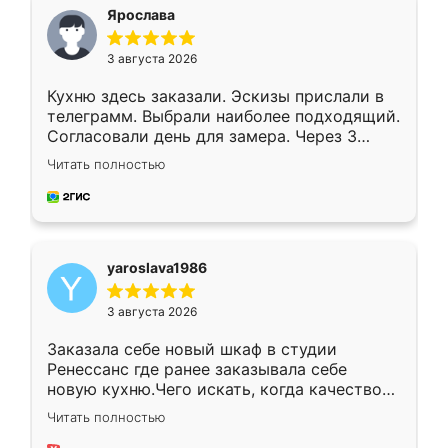
я хотела.
Ярослава
3 августа 2026
Кухню здесь заказали. Эскизы прислали в
телеграмм. Выбрали наиболее подходящий.
Согласовали день для замера. Через 3
недели кухня была уже готова. Остались
Читать полностью
довольны работой. Спасибо Ренессанс
мебель за качественную работу!
yaroslava1986
3 августа 2026
Заказала себе новый шкаф в студии
Ренессанс где ранее заказывала себе
новую кухню.Чего искать, когда качеством
вполне довольна. Служит кухня уже почти
Читать полностью
два года, нареканий нет.