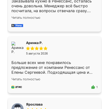
Заказывала кухню в Ренессанс, осталась
очень довольна. Менеджер всё быстро
посчитала, на вопросы отвечала сразу.
Замерщик приехал в субботу, подошёл к
Читать полностью
делу со всей ответственностью. Собрали
за день, ребята работали аккуратно, даже
пыли почти не было. Качество отличное,
ящики ходят плавно, ничего не скрипит.
Всё подошло как влитое.
Аринка Р.
5 августа 2026
Больше всех мне понравилось
предложение от компании Ренессанс от
Елены Сергеевой. Подходяшщая цена и
короткие сроки изготовления. Приехавший
Читать полностью
для замера сотрудник Владислав
предложил по моему эскизу самый
1
подходящий вариант шкафа. Немного его
видоизменил, получилось даже лучше, чем
я хотела.
Ярослава