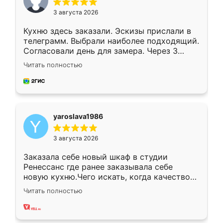
3 августа 2026
Кухню здесь заказали. Эскизы прислали в
телеграмм. Выбрали наиболее подходящий.
Согласовали день для замера. Через 3
недели кухня была уже готова. Остались
Читать полностью
довольны работой. Спасибо Ренессанс
мебель за качественную работу!
yaroslava1986
3 августа 2026
Заказала себе новый шкаф в студии
Ренессанс где ранее заказывала себе
новую кухню.Чего искать, когда качеством
вполне довольна. Служит кухня уже почти
Читать полностью
два года, нареканий нет.