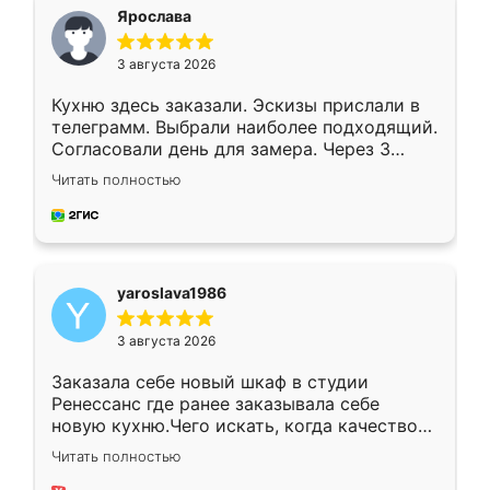
я хотела.
Ярослава
3 августа 2026
Кухню здесь заказали. Эскизы прислали в
телеграмм. Выбрали наиболее подходящий.
Согласовали день для замера. Через 3
недели кухня была уже готова. Остались
Читать полностью
довольны работой. Спасибо Ренессанс
мебель за качественную работу!
yaroslava1986
3 августа 2026
Заказала себе новый шкаф в студии
Ренессанс где ранее заказывала себе
новую кухню.Чего искать, когда качеством
вполне довольна. Служит кухня уже почти
Читать полностью
два года, нареканий нет.