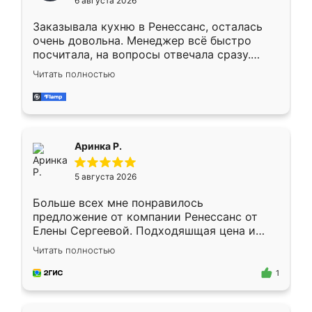
6 августа 2026
мебели буду заказывать только здесь.
Заказывала кухню в Ренессанс, осталась
очень довольна. Менеджер всё быстро
посчитала, на вопросы отвечала сразу.
Замерщик приехал в субботу, подошёл к
Читать полностью
делу со всей ответственностью. Собрали
за день, ребята работали аккуратно, даже
пыли почти не было. Качество отличное,
ящики ходят плавно, ничего не скрипит.
Всё подошло как влитое.
Аринка Р.
5 августа 2026
Больше всех мне понравилось
предложение от компании Ренессанс от
Елены Сергеевой. Подходяшщая цена и
короткие сроки изготовления. Приехавший
Читать полностью
для замера сотрудник Владислав
предложил по моему эскизу самый
1
подходящий вариант шкафа. Немного его
видоизменил, получилось даже лучше, чем