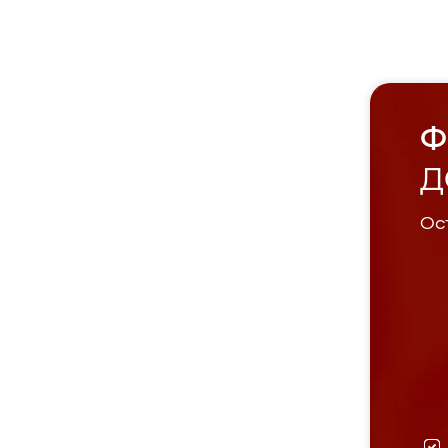
Ф
Д
Ост