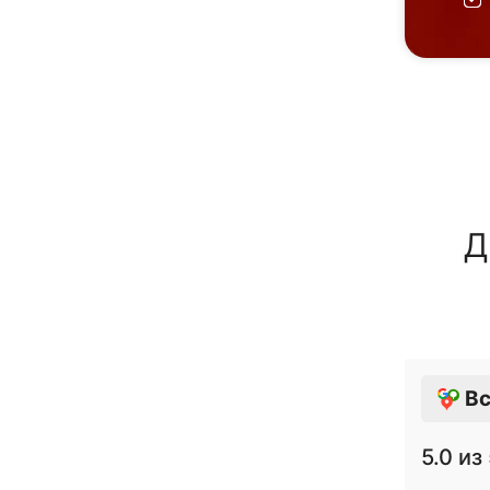
Д
Вс
5.0
из 