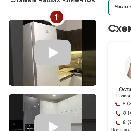
Отзывы наших клиентов
Часто 
Схе
Оста
Позвон
8 (
8 (
8 (
Или оставь