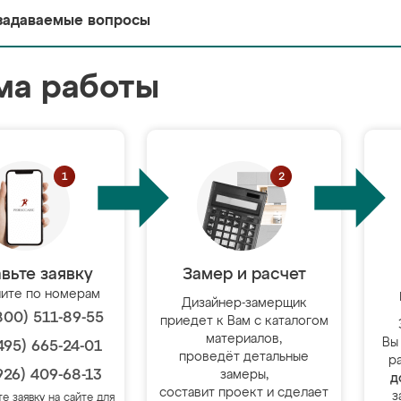
задаваемые вопросы
ма работы
вьте заявку
Замер и расчет
ите по номерам
Дизайнер-замерщик
800) 511-89-55
приедет к Вам с каталогом
материалов,
Вы
495) 665-24-01
проведёт детальные
р
926) 409-68-13
замеры,
д
составит проект и сделает
з
те заявку на сайте для