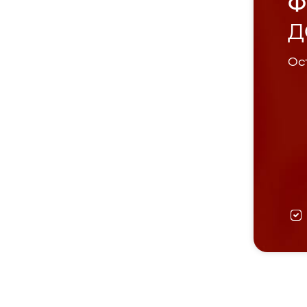
Ф
Д
Ост