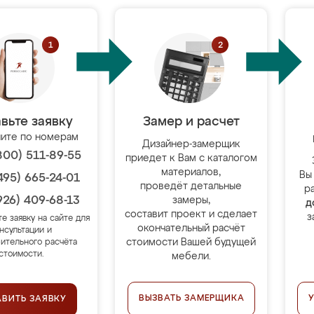
вьте заявку
Замер и расчет
ите по номерам
Дизайнер-замерщик
800) 511-89-55
приедет к Вам с каталогом
материалов,
Вы
495) 665-24-01
проведёт детальные
р
926) 409-68-13
замеры,
д
составит проект и сделает
з
те заявку на сайте для
окончательный расчёт
нсультации и
стоимости Вашей будущей
ительного расчёта
стоимости.
мебели.
ВЫЗВАТЬ ЗАМЕРЩИКА
АВИТЬ ЗАЯВКУ