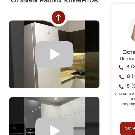
Отзывы наших клиентов
Оста
Позвон
8 (
8 (
8 (
Или оставь
ко
предвар
ОСТ