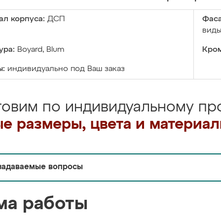
ал корпуса:
ДСП
Фаса
виды
ура:
Boyard, Blum
Кром
ы:
индивидуально под Ваш заказ
товим по индивидуальному про
е размеры, цвета и материа
задаваемые вопросы
ма работы