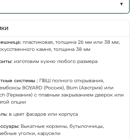
▼
ики
лешница:
пластиковая, толщина 26 мм или 38 мм;
скусственного камня, толщина 38 мм
риты:
изготовим кухню любого размера
тные системы :
ПВШ полного открывания,
ембоксы BOYARD (Россия), Blum (Австрия) или
ich (Германия) с плавным закрыванием дверок или
этой опции
ль:
в цвет фасадов или корпуса
ссуары:
Выкатные корзины, бутылочницы,
ебные уголки, карусели