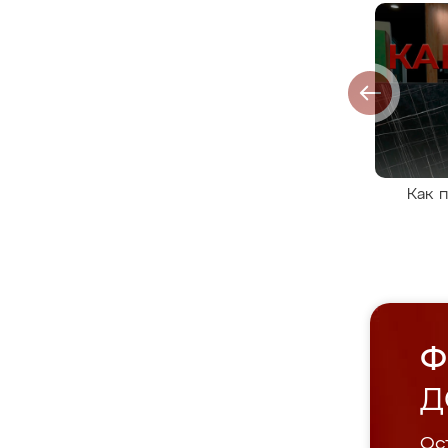
Как 
Ф
Д
Ост