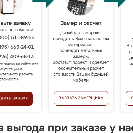
вьте заявку
Замер и расчет
ите по номерам
Дизайнер-замерщик
800) 511-89-55
приедет к Вам с каталогом
материалов,
Вы
495) 665-24-01
проведёт детальные
р
926) 409-68-13
замеры,
д
составит проект и сделает
з
те заявку на сайте для
окончательный расчёт
нсультации и
стоимости Вашей будущей
ительного расчёта
стоимости.
мебели.
ВЫЗВАТЬ ЗАМЕРЩИКА
АВИТЬ ЗАЯВКУ
 выгода при заказе у на