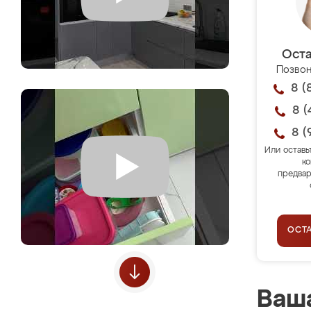
Оста
Позвон
8 (
8 (
8 (
Или оставь
ко
предвар
ОСТ
Ваша