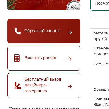
Посмот
Обратный звонок
Матери
другой 
Стенова
фотопе
Заказать расчёт
Цвет:
н
Бесплатный вызов
дизайнера-
Сушка д
замерщика
Подъем
Blum (А