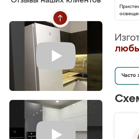
Отзывы наших клиентов
Пристен
освеще
Изго
любы
Часто 
Схе