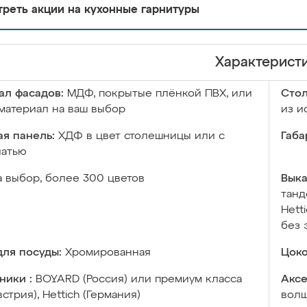
реть акции на кухонные гарнитуры
Характерист
ал фасадов:
МДФ, покрытые плёнкой ПВХ, или
Сто
материал на ваш выбор
из и
я панель:
ХДФ в цвет столешницы или с
Габа
чатью
а выбор, более 300 цветов
Выка
танд
Hett
без 
ля посуды:
Хромированная
Цоко
ники :
BOYARD (Россия) или премиум класса
Аксе
встрия), Hettich (Германия)
волш