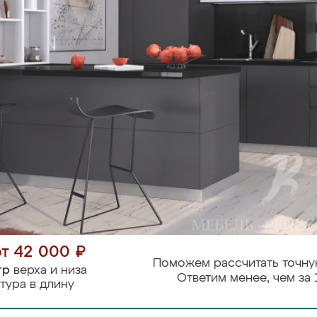
от 42 000 ₽
Поможем рассчитать точну
тр
верха и низа
Ответим менее, чем за 
тура в длину