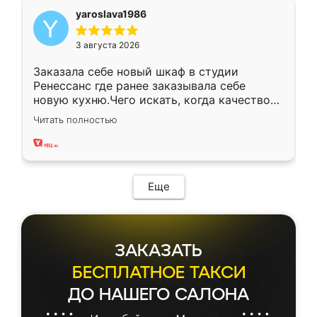
yaroslava1986
3 августа 2026
Заказала себе новый шкаф в студии
Ренессанс где ранее заказывала себе
новую кухню.Чего искать, когда качеством
вполне довольна. Служит кухня уже почти
Читать полностью
два года, нареканий нет.
Еще
ЗАКАЗАТЬ
БЕСПЛАТНОЕ ТАКСИ
ДО НАШЕГО САЛОНА