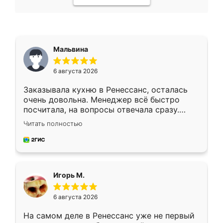
Мальвина
6 августа 2026
Заказывала кухню в Ренессанс, осталась
очень довольна. Менеджер всё быстро
посчитала, на вопросы отвечала сразу.
Замерщик приехал в субботу, подошёл к
Читать полностью
делу со всей ответственностью. Собрали
за день, ребята работали аккуратно, даже
пыли почти не было. Качество отличное,
ящики ходят плавно, ничего не скрипит.
Всё подошло как влитое.
Игорь М.
6 августа 2026
На самом деле в Ренессанс уже не первый