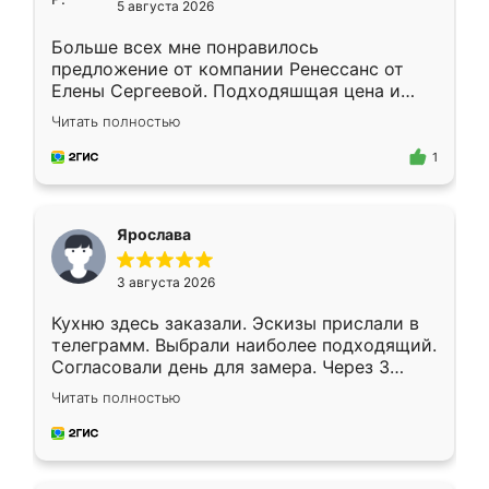
5 августа 2026
Больше всех мне понравилось
предложение от компании Ренессанс от
Елены Сергеевой. Подходяшщая цена и
короткие сроки изготовления. Приехавший
Читать полностью
для замера сотрудник Владислав
предложил по моему эскизу самый
1
подходящий вариант шкафа. Немного его
видоизменил, получилось даже лучше, чем
я хотела.
Ярослава
3 августа 2026
Кухню здесь заказали. Эскизы прислали в
телеграмм. Выбрали наиболее подходящий.
Согласовали день для замера. Через 3
недели кухня была уже готова. Остались
Читать полностью
довольны работой. Спасибо Ренессанс
мебель за качественную работу!