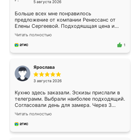
5 августа 2026
Больше всех мне понравилось
предложение от компании Ренессанс от
Елены Сергеевой. Подходяшщая цена и
короткие сроки изготовления. Приехавший
Читать полностью
для замера сотрудник Владислав
предложил по моему эскизу самый
1
подходящий вариант шкафа. Немного его
видоизменил, получилось даже лучше, чем
я хотела.
Ярослава
3 августа 2026
Кухню здесь заказали. Эскизы прислали в
телеграмм. Выбрали наиболее подходящий.
Согласовали день для замера. Через 3
недели кухня была уже готова. Остались
Читать полностью
довольны работой. Спасибо Ренессанс
мебель за качественную работу!