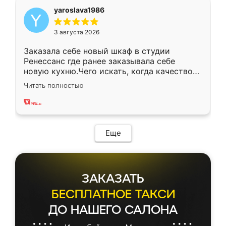
yaroslava1986
3 августа 2026
Заказала себе новый шкаф в студии
Ренессанс где ранее заказывала себе
новую кухню.Чего искать, когда качеством
вполне довольна. Служит кухня уже почти
Читать полностью
два года, нареканий нет.
Еще
ЗАКАЗАТЬ
БЕСПЛАТНОЕ ТАКСИ
ДО НАШЕГО САЛОНА