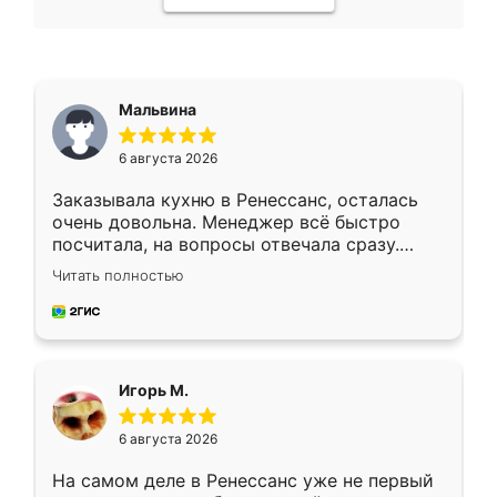
Мальвина
6 августа 2026
Заказывала кухню в Ренессанс, осталась
очень довольна. Менеджер всё быстро
посчитала, на вопросы отвечала сразу.
Замерщик приехал в субботу, подошёл к
Читать полностью
делу со всей ответственностью. Собрали
за день, ребята работали аккуратно, даже
пыли почти не было. Качество отличное,
ящики ходят плавно, ничего не скрипит.
Всё подошло как влитое.
Игорь М.
6 августа 2026
На самом деле в Ренессанс уже не первый