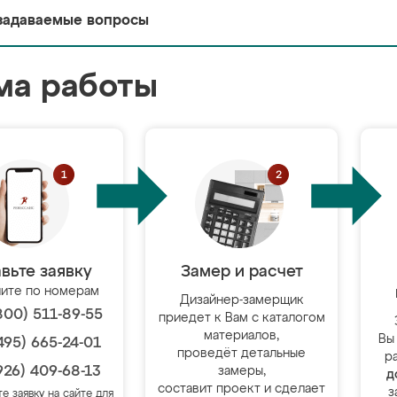
задаваемые вопросы
ма работы
вьте заявку
Замер и расчет
ите по номерам
Дизайнер-замерщик
800) 511-89-55
приедет к Вам с каталогом
материалов,
Вы
495) 665-24-01
проведёт детальные
р
926) 409-68-13
замеры,
д
составит проект и сделает
з
те заявку на сайте для