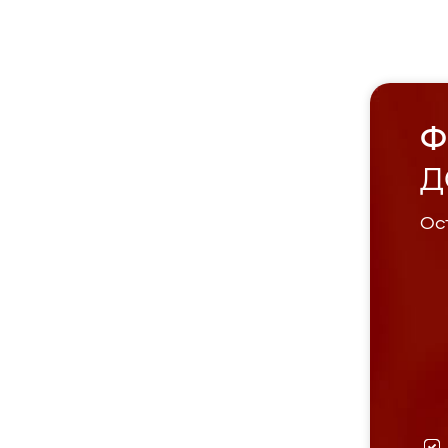
Ф
Д
Ост