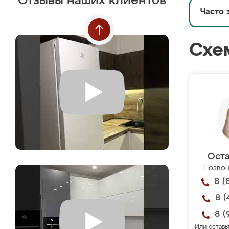
Отзывы наших клиентов
Часто 
Схе
Оста
Позвон
8 (
8 (
8 (
Или оставь