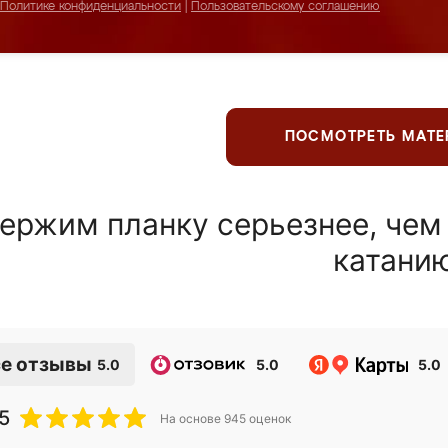
Политике конфиденциальности
|
Пользовательскому соглашению
ПОСМОТРЕТЬ МАТ
ержим планку серьезнее, чем
катани
е отзывы
5.0
5.0
5.0
5
На основе
945
оценок