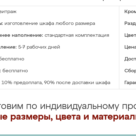
витраж
Кром
ы:
изготовление шкафа любого размера
Разд
ннее наполнение:
стандартная комплектация
Цвет
вление:
5-7 рабочих дней
Цена
бесплатно
Дост
:
бесплатно
Сбор
10% предоплата, 90% после доставки шкафа
Гара
товим по индивидуальному про
е размеры, цвета и материа