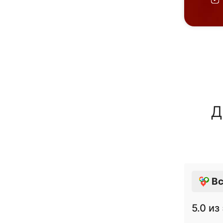
Д
Вс
5.0
из 