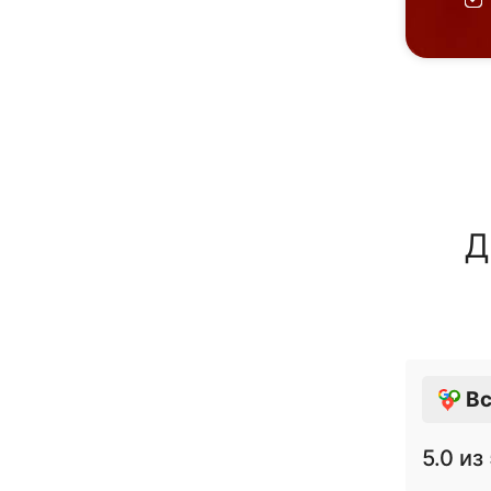
Д
Вс
5.0
из 