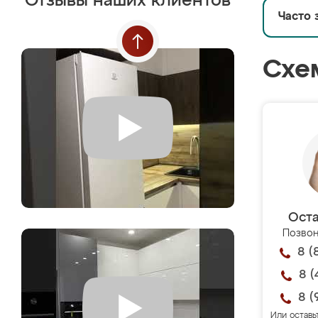
Отзывы наших клиентов
Часто 
Схе
Оста
Позвон
8 (
8 (
8 (
Или оставь