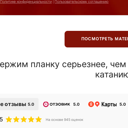
Политике конфиденциальности
|
Пользовательскому соглашению
ПОСМОТРЕТЬ МАТ
ержим планку серьезнее, чем
катани
е отзывы
5.0
5.0
5.0
5
На основе
945
оценок