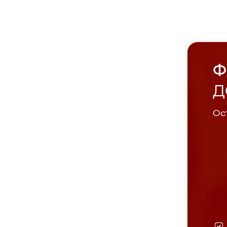
Ф
Д
Ост