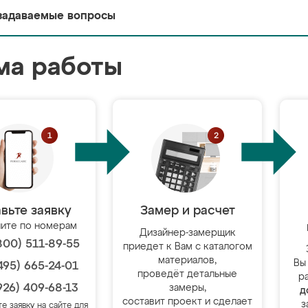
задаваемые вопросы
ма работы
вьте заявку
Замер и расчет
ите по номерам
Дизайнер-замерщик
800) 511-89-55
приедет к Вам с каталогом
материалов,
Вы
495) 665-24-01
проведёт детальные
р
926) 409-68-13
замеры,
д
составит проект и сделает
з
те заявку на сайте для