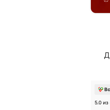
Д
Вс
5.0
из 