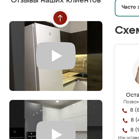
Отзывы наших клиентов
Часто 
Схе
Оста
Позвон
8 (
8 (
8 (
Или оставь