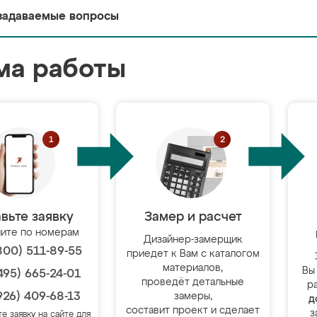
задаваемые вопросы
ма работы
вьте заявку
Замер и расчет
ите по номерам
Дизайнер-замерщик
800) 511-89-55
приедет к Вам с каталогом
материалов,
Вы
495) 665-24-01
проведёт детальные
р
926) 409-68-13
замеры,
д
составит проект и сделает
з
те заявку на сайте для