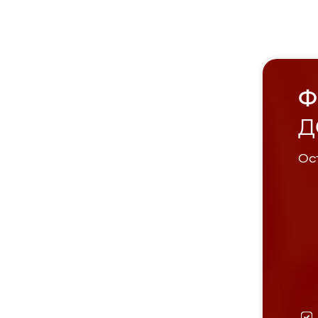
Ф
Д
Ост