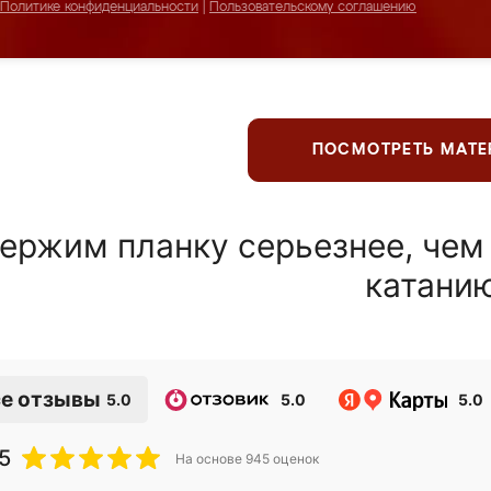
Политике конфиденциальности
|
Пользовательскому соглашению
ПОСМОТРЕТЬ МАТ
ержим планку серьезнее, чем
катани
е отзывы
5.0
5.0
5.0
5
На основе
945
оценок