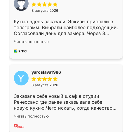
3 августа 2026
Кухню здесь заказали. Эскизы прислали в
телеграмм. Выбрали наиболее подходящий.
Согласовали день для замера. Через 3
недели кухня была уже готова. Остались
Читать полностью
довольны работой. Спасибо Ренессанс
мебель за качественную работу!
yaroslava1986
3 августа 2026
Заказала себе новый шкаф в студии
Ренессанс где ранее заказывала себе
новую кухню.Чего искать, когда качеством
вполне довольна. Служит кухня уже почти
Читать полностью
два года, нареканий нет.