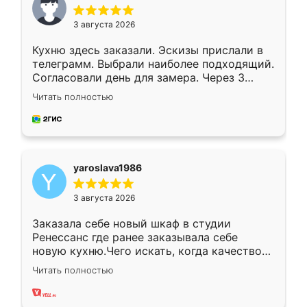
3 августа 2026
Кухню здесь заказали. Эскизы прислали в
телеграмм. Выбрали наиболее подходящий.
Согласовали день для замера. Через 3
недели кухня была уже готова. Остались
Читать полностью
довольны работой. Спасибо Ренессанс
мебель за качественную работу!
yaroslava1986
3 августа 2026
Заказала себе новый шкаф в студии
Ренессанс где ранее заказывала себе
новую кухню.Чего искать, когда качеством
вполне довольна. Служит кухня уже почти
Читать полностью
два года, нареканий нет.