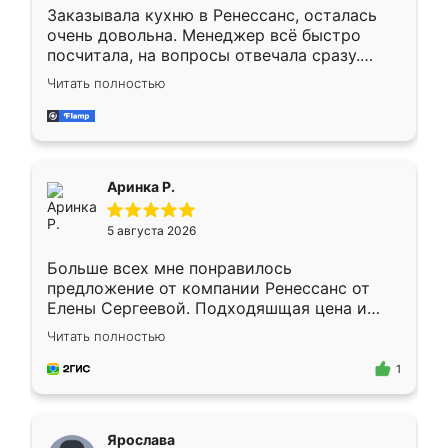
Заказывала кухню в Ренессанс, осталась
очень довольна. Менеджер всё быстро
посчитала, на вопросы отвечала сразу.
Замерщик приехал в субботу, подошёл к
Читать полностью
делу со всей ответственностью. Собрали
за день, ребята работали аккуратно, даже
пыли почти не было. Качество отличное,
ящики ходят плавно, ничего не скрипит.
Всё подошло как влитое.
Аринка Р.
5 августа 2026
Больше всех мне понравилось
предложение от компании Ренессанс от
Елены Сергеевой. Подходяшщая цена и
короткие сроки изготовления. Приехавший
Читать полностью
для замера сотрудник Владислав
предложил по моему эскизу самый
1
подходящий вариант шкафа. Немного его
видоизменил, получилось даже лучше, чем
я хотела.
Ярослава