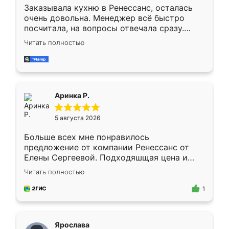
Заказывала кухню в Ренессанс, осталась
очень довольна. Менеджер всё быстро
посчитала, на вопросы отвечала сразу.
Замерщик приехал в субботу, подошёл к
Читать полностью
делу со всей ответственностью. Собрали
за день, ребята работали аккуратно, даже
пыли почти не было. Качество отличное,
ящики ходят плавно, ничего не скрипит.
Всё подошло как влитое.
Аринка Р.
5 августа 2026
Больше всех мне понравилось
предложение от компании Ренессанс от
Елены Сергеевой. Подходяшщая цена и
короткие сроки изготовления. Приехавший
Читать полностью
для замера сотрудник Владислав
предложил по моему эскизу самый
1
подходящий вариант шкафа. Немного его
видоизменил, получилось даже лучше, чем
я хотела.
Ярослава