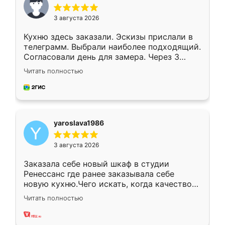
3 августа 2026
Кухню здесь заказали. Эскизы прислали в
телеграмм. Выбрали наиболее подходящий.
Согласовали день для замера. Через 3
недели кухня была уже готова. Остались
Читать полностью
довольны работой. Спасибо Ренессанс
мебель за качественную работу!
yaroslava1986
3 августа 2026
Заказала себе новый шкаф в студии
Ренессанс где ранее заказывала себе
новую кухню.Чего искать, когда качеством
вполне довольна. Служит кухня уже почти
Читать полностью
два года, нареканий нет.