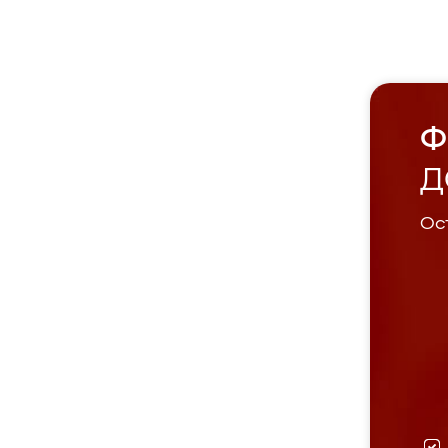
Ф
Д
Ост