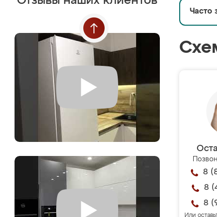
Отзывы наших клиентов
Часто 
Схе
Оста
Позвон
8 (
8 (
8 (
Или оставь