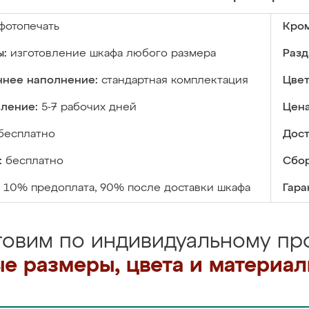
фотопечать
Кром
ы:
изготовление шкафа любого размера
Разд
ннее наполнение:
стандартная комплектация
Цвет
вление:
5-7 рабочих дней
Цена
бесплатно
Дост
:
бесплатно
Сбор
10% предоплата, 90% после доставки шкафа
Гара
товим по индивидуальному про
е размеры, цвета и материа