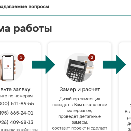
задаваемые вопросы
ма работы
вьте заявку
Замер и расчет
ите по номерам
Дизайнер-замерщик
800) 511-89-55
приедет к Вам с каталогом
материалов,
Вы
495) 665-24-01
проведёт детальные
р
926) 409-68-13
замеры,
д
составит проект и сделает
з
те заявку на сайте для