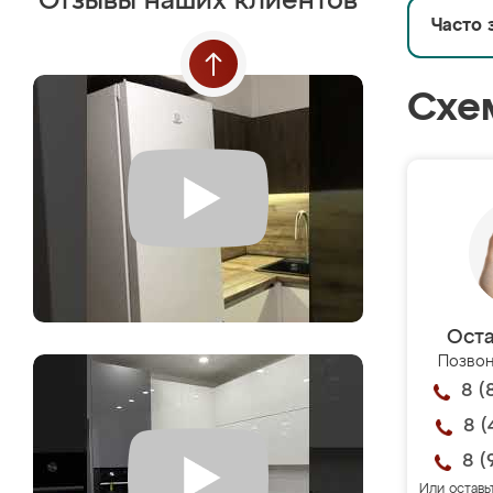
Отзывы наших клиентов
Часто 
Схе
Оста
Позвон
8 (
8 (
8 (
Или оставь