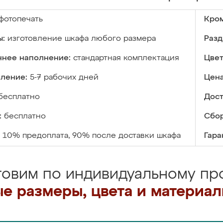
фотопечать
Кром
ы:
изготовление шкафа любого размера
Разд
ннее наполнение:
стандартная комплектация
Цвет
вление:
5-7 рабочих дней
Цена
бесплатно
Дост
:
бесплатно
Сбор
10% предоплата, 90% после доставки шкафа
Гара
товим по индивидуальному про
е размеры, цвета и материа