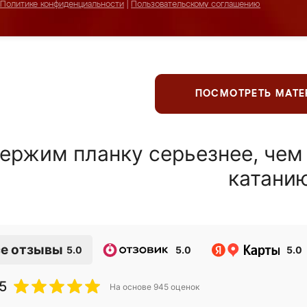
Политике конфиденциальности
|
Пользовательскому соглашению
ПОСМОТРЕТЬ МАТ
ержим планку серьезнее, чем
катани
е отзывы
5.0
5.0
5.0
5
На основе
945
оценок