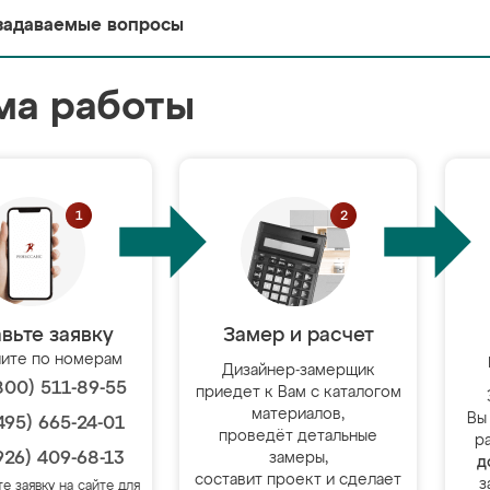
задаваемые вопросы
ма работы
вьте заявку
Замер и расчет
ите по номерам
Дизайнер-замерщик
800) 511-89-55
приедет к Вам с каталогом
материалов,
Вы
495) 665-24-01
проведёт детальные
р
926) 409-68-13
замеры,
д
составит проект и сделает
з
те заявку на сайте для