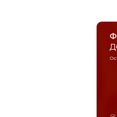
Ф
Д
Ост