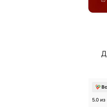
Д
Вс
5.0
из 