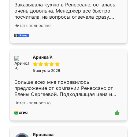
Заказывала кухню в Ренессанс, осталась
очень довольна. Менеджер всё быстро
посчитала, на вопросы отвечала сразу.
Замерщик приехал в субботу, подошёл к
Читать полностью
делу со всей ответственностью. Собрали
за день, ребята работали аккуратно, даже
пыли почти не было. Качество отличное,
ящики ходят плавно, ничего не скрипит.
Всё подошло как влитое.
Аринка Р.
5 августа 2026
Больше всех мне понравилось
предложение от компании Ренессанс от
Елены Сергеевой. Подходяшщая цена и
короткие сроки изготовления. Приехавший
Читать полностью
для замера сотрудник Владислав
предложил по моему эскизу самый
1
подходящий вариант шкафа. Немного его
видоизменил, получилось даже лучше, чем
я хотела.
Ярослава