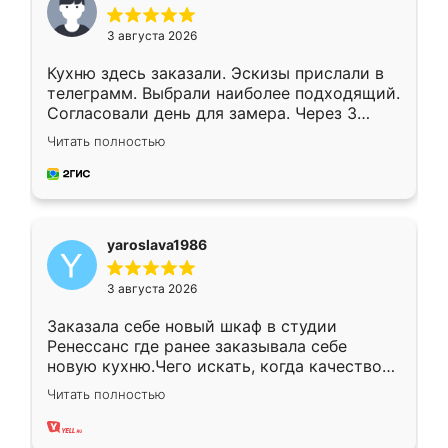
3 августа 2026
Кухню здесь заказали. Эскизы прислали в
телеграмм. Выбрали наиболее подходящий.
Согласовали день для замера. Через 3
недели кухня была уже готова. Остались
Читать полностью
довольны работой. Спасибо Ренессанс
мебель за качественную работу!
yaroslava1986
3 августа 2026
Заказала себе новый шкаф в студии
Ренессанс где ранее заказывала себе
новую кухню.Чего искать, когда качеством
вполне довольна. Служит кухня уже почти
Читать полностью
два года, нареканий нет.