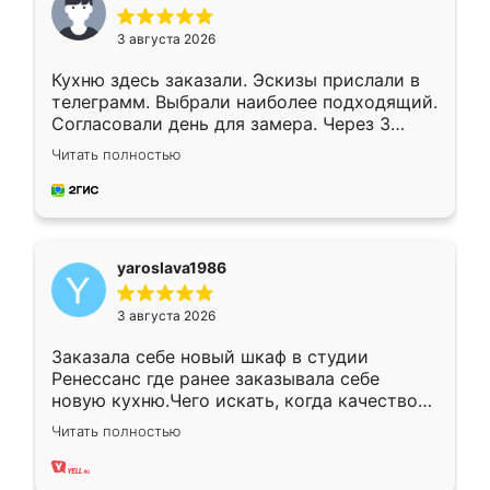
3 августа 2026
Кухню здесь заказали. Эскизы прислали в
телеграмм. Выбрали наиболее подходящий.
Согласовали день для замера. Через 3
недели кухня была уже готова. Остались
Читать полностью
довольны работой. Спасибо Ренессанс
мебель за качественную работу!
yaroslava1986
3 августа 2026
Заказала себе новый шкаф в студии
Ренессанс где ранее заказывала себе
новую кухню.Чего искать, когда качеством
вполне довольна. Служит кухня уже почти
Читать полностью
два года, нареканий нет.