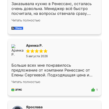
Заказывала кухню в Ренессанс, осталась
очень довольна. Менеджер всё быстро
посчитала, на вопросы отвечала сразу.
Замерщик приехал в субботу, подошёл к
Читать полностью
делу со всей ответственностью. Собрали
за день, ребята работали аккуратно, даже
пыли почти не было. Качество отличное,
ящики ходят плавно, ничего не скрипит.
Всё подошло как влитое.
Аринка Р.
5 августа 2026
Больше всех мне понравилось
предложение от компании Ренессанс от
Елены Сергеевой. Подходяшщая цена и
короткие сроки изготовления. Приехавший
Читать полностью
для замера сотрудник Владислав
предложил по моему эскизу самый
1
подходящий вариант шкафа. Немного его
видоизменил, получилось даже лучше, чем
я хотела.
Ярослава