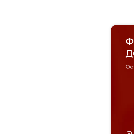
Ф
Д
Ост