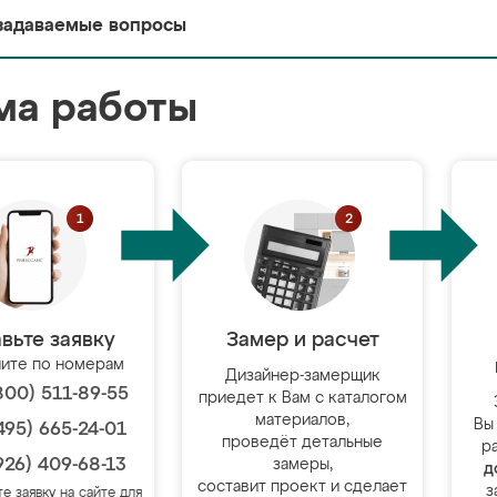
задаваемые вопросы
ма работы
вьте заявку
Замер и расчет
ите по номерам
Дизайнер-замерщик
800) 511-89-55
приедет к Вам с каталогом
материалов,
Вы
495) 665-24-01
проведёт детальные
р
926) 409-68-13
замеры,
д
составит проект и сделает
з
те заявку на сайте для