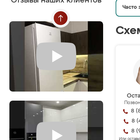
Отзывы наших клиентов
Часто 
Схе
Оста
Позвон
8 (
8 (
8 (
Или оставь