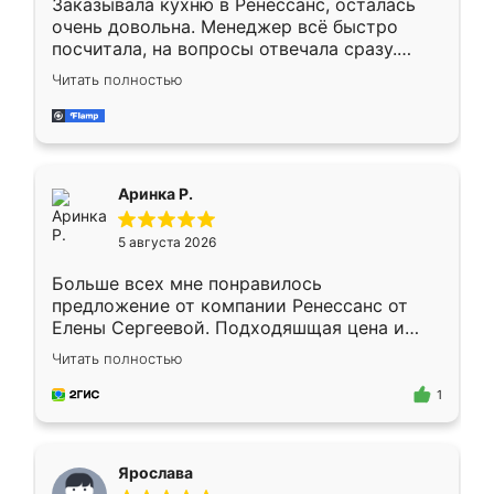
Заказывала кухню в Ренессанс, осталась
очень довольна. Менеджер всё быстро
посчитала, на вопросы отвечала сразу.
Замерщик приехал в субботу, подошёл к
Читать полностью
делу со всей ответственностью. Собрали
за день, ребята работали аккуратно, даже
пыли почти не было. Качество отличное,
ящики ходят плавно, ничего не скрипит.
Всё подошло как влитое.
Аринка Р.
5 августа 2026
Больше всех мне понравилось
предложение от компании Ренессанс от
Елены Сергеевой. Подходяшщая цена и
короткие сроки изготовления. Приехавший
Читать полностью
для замера сотрудник Владислав
предложил по моему эскизу самый
1
подходящий вариант шкафа. Немного его
видоизменил, получилось даже лучше, чем
я хотела.
Ярослава