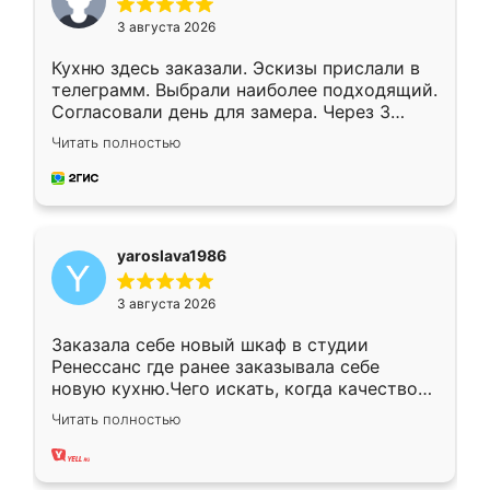
3 августа 2026
Кухню здесь заказали. Эскизы прислали в
телеграмм. Выбрали наиболее подходящий.
Согласовали день для замера. Через 3
недели кухня была уже готова. Остались
Читать полностью
довольны работой. Спасибо Ренессанс
мебель за качественную работу!
yaroslava1986
3 августа 2026
Заказала себе новый шкаф в студии
Ренессанс где ранее заказывала себе
новую кухню.Чего искать, когда качеством
вполне довольна. Служит кухня уже почти
Читать полностью
два года, нареканий нет.