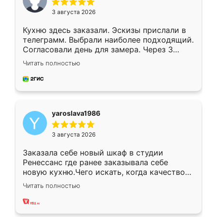
3 августа 2026
Кухню здесь заказали. Эскизы прислали в
телеграмм. Выбрали наиболее подходящий.
Согласовали день для замера. Через 3
недели кухня была уже готова. Остались
Читать полностью
довольны работой. Спасибо Ренессанс
мебель за качественную работу!
yaroslava1986
3 августа 2026
Заказала себе новый шкаф в студии
Ренессанс где ранее заказывала себе
новую кухню.Чего искать, когда качеством
вполне довольна. Служит кухня уже почти
Читать полностью
два года, нареканий нет.