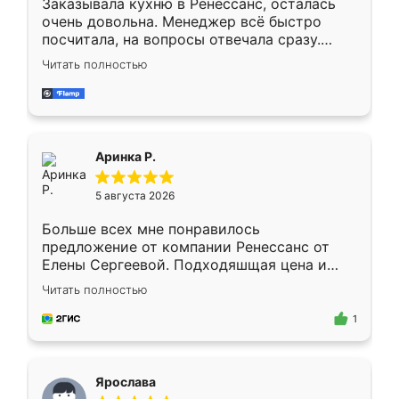
Заказывала кухню в Ренессанс, осталась
очень довольна. Менеджер всё быстро
посчитала, на вопросы отвечала сразу.
Замерщик приехал в субботу, подошёл к
Читать полностью
делу со всей ответственностью. Собрали
за день, ребята работали аккуратно, даже
пыли почти не было. Качество отличное,
ящики ходят плавно, ничего не скрипит.
Всё подошло как влитое.
Аринка Р.
5 августа 2026
Больше всех мне понравилось
предложение от компании Ренессанс от
Елены Сергеевой. Подходяшщая цена и
короткие сроки изготовления. Приехавший
Читать полностью
для замера сотрудник Владислав
предложил по моему эскизу самый
1
подходящий вариант шкафа. Немного его
видоизменил, получилось даже лучше, чем
я хотела.
Ярослава