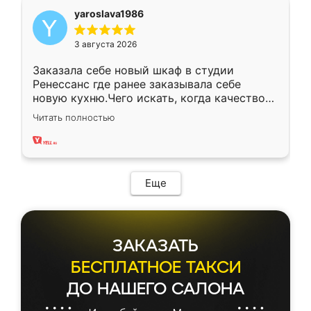
yaroslava1986
3 августа 2026
Заказала себе новый шкаф в студии
Ренессанс где ранее заказывала себе
новую кухню.Чего искать, когда качеством
вполне довольна. Служит кухня уже почти
Читать полностью
два года, нареканий нет.
Еще
ЗАКАЗАТЬ
БЕСПЛАТНОЕ ТАКСИ
ДО НАШЕГО САЛОНА