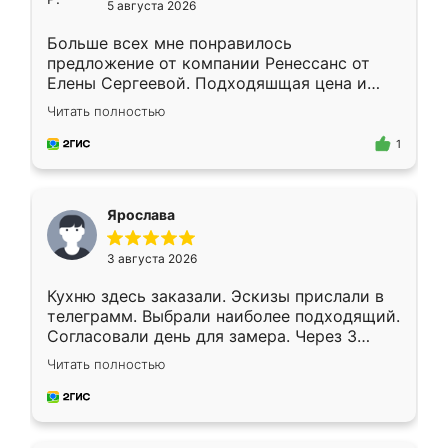
5 августа 2026
Больше всех мне понравилось
предложение от компании Ренессанс от
Елены Сергеевой. Подходяшщая цена и
короткие сроки изготовления. Приехавший
Читать полностью
для замера сотрудник Владислав
предложил по моему эскизу самый
1
подходящий вариант шкафа. Немного его
видоизменил, получилось даже лучше, чем
я хотела.
Ярослава
3 августа 2026
Кухню здесь заказали. Эскизы прислали в
телеграмм. Выбрали наиболее подходящий.
Согласовали день для замера. Через 3
недели кухня была уже готова. Остались
Читать полностью
довольны работой. Спасибо Ренессанс
мебель за качественную работу!