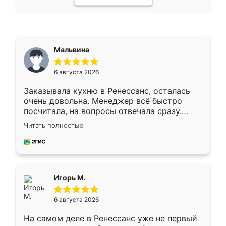
Мальвина
6 августа 2026
Заказывала кухню в Ренессанс, осталась
очень довольна. Менеджер всё быстро
посчитала, на вопросы отвечала сразу.
Замерщик приехал в субботу, подошёл к
Читать полностью
делу со всей ответственностью. Собрали
за день, ребята работали аккуратно, даже
пыли почти не было. Качество отличное,
ящики ходят плавно, ничего не скрипит.
Всё подошло как влитое.
Игорь М.
6 августа 2026
На самом деле в Ренессанс уже не первый